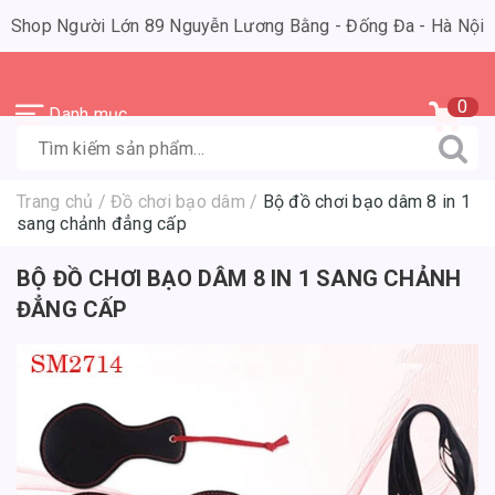
Shop Người Lớn 89 Nguyễn Lương Bằng - Đống Đa - Hà Nội
0
Danh mục
Trang chủ
/
Đồ chơi bạo dâm
/
Bộ đồ chơi bạo dâm 8 in 1
sang chảnh đẳng cấp
BỘ ĐỒ CHƠI BẠO DÂM 8 IN 1 SANG CHẢNH
ĐẲNG CẤP