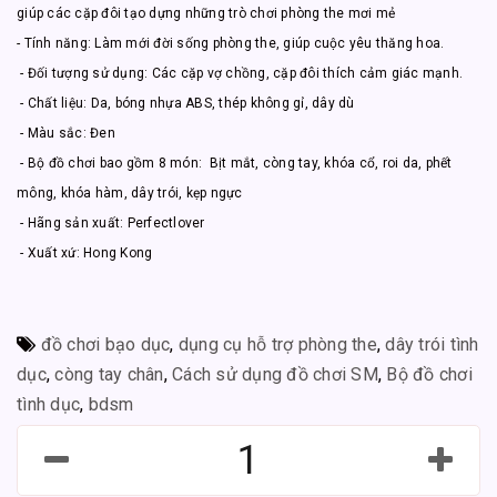
giúp các cặp đôi tạo dựng những trò chơi phòng the mơi mẻ
- Tính năng: Làm mới đời sống phòng the, giúp cuộc yêu thăng hoa.
- Đối tượng sử dụng: Các cặp vợ chồng, cặp đôi thích cảm giác mạnh.
- Chất liệu: Da, bóng nhựa ABS, thép không gỉ, dây dù
- Màu sắc: Đen
- Bộ đồ chơi bao gồm 8 món: Bịt mắt, còng tay, khóa cổ, roi da, phết
mông, khóa hàm, dây trói, kẹp ngực
- Hãng sản xuất: Perfectlover
- Xuất xứ: Hong Kong
đồ chơi bạo dục
,
dụng cụ hỗ trợ phòng the
,
dây trói tình
dục
,
còng tay chân
,
Cách sử dụng đồ chơi SM
,
Bộ đồ chơi
tình dục
,
bdsm