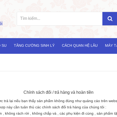
i
 SU
TĂNG CƯỜNG SINH LÝ
CÁCH QUAN HỆ LÂU
MÁY T
Chính sách đổi / trả hàng và hoàn tiền
c trả lại nếu bạn thấy sản phẩm không đúng như quảng cáo trên website
p này cần tuân thủ các chính sách đổi trả hàng của chúng tôi :
n , không rách rời , không chắp vá , các phụ kiện đi cùng , sản phẩm