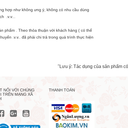
rường hợp như không ưng ý, không có nhu cầu dùng
h .v.v...
 sản phẩm . Theo thỏa thuận với khách hàng ( có thể
yển .v.v.. đã phải chi trả trong quá trình thực hiện
"Lưu ý: Tác dụng của sản phẩm có th
T NỐI VỚI CHÚNG
THANH TOÁN
I TRÊN MẠNG XÃ
I