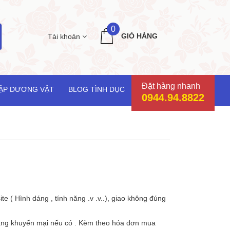
0
GIỎ HÀNG
Tài khoản
Đặt hàng nhanh
ẬP DƯƠNG VẬT
BLOG TÌNH DỤC
0944.94.8822
 ( Hình dáng , tính năng .v .v..), giao không đúng
 tặng khuyến mại nếu có . Kèm theo hóa đơn mua