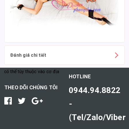
Đánh giá chi tiết
hể tùy thuộc vào cơ địa mỗi người."
HOTLINE
THEO DÕI CHÚNG TÔI
0944.94.8822
-
(Tel/Zalo/Viber