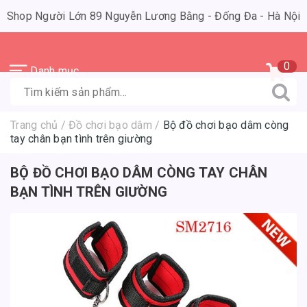
Shop Người Lớn 89 Nguyễn Lương Bằng - Đống Đa - Hà Nội
0
Danh mục
Trang chủ
/
Đồ chơi bạo dâm
/
Bộ đồ chơi bạo dâm còng
tay chân bạn tình trên giường
BỘ ĐỒ CHƠI BẠO DÂM CÒNG TAY CHÂN
BẠN TÌNH TRÊN GIƯỜNG