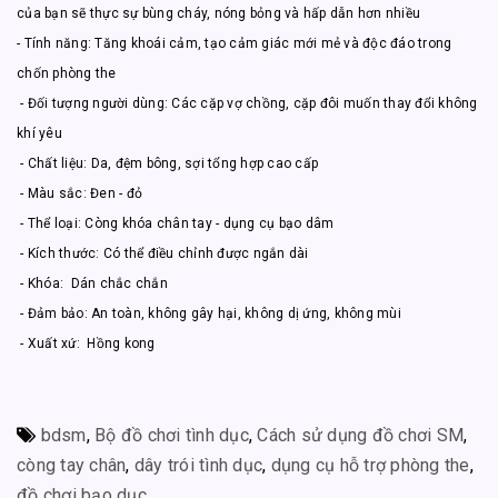
của bạn sẽ thực sự bùng cháy, nóng bỏng và hấp dẫn hơn nhiều
- Tính năng: Tăng khoái cảm, tạo cảm giác mới mẻ và độc đáo trong
chốn phòng the
- Đối tượng người dùng: Các cặp vợ chồng, cặp đôi muốn thay đổi không
khí yêu
- Chất liệu: Da, đệm bông, sợi tổng hợp cao cấp
- Màu sắc: Đen - đỏ
- Thể loại: Còng khóa chân tay - dụng cụ bạo dâm
- Kích thước: Có thể điều chỉnh được ngắn dài
- Khóa: Dán chắc chắn
- Đảm bảo: An toàn, không gây hại, không dị ứng, không mùi
- Xuất xứ: Hồng kong
bdsm
,
Bộ đồ chơi tình dục
,
Cách sử dụng đồ chơi SM
,
còng tay chân
,
dây trói tình dục
,
dụng cụ hỗ trợ phòng the
,
đồ chơi bạo dục