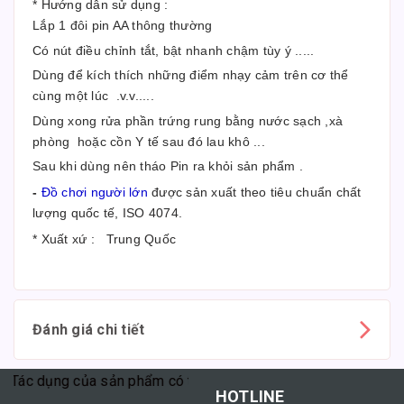
* Hướng dẫn sử dụng :
Lắp 1 đôi pin AA thông thường
Có nút điều chỉnh tắt, bật nhanh chậm tùy ý .....
Dùng để kích thích những điểm nhạy cảm trên cơ thể
cùng một lúc .v.v.....
Dùng xong rửa phần trứng rung bằng nước sạch ,xà
phòng hoặc cồn Y tế sau đó lau khô ...
Sau khi dùng nên tháo Pin ra khỏi sản phẩm .
-
Đồ chơi người lớn
được sản xuất theo tiêu chuẩn chất
lượng quốc tế, ISO 4074.
* Xuất xứ : Trung Quốc
Đánh giá chi tiết
 Tác dụng của sản phẩm có thể tùy thuộc vào cơ địa mỗi người."
HOTLINE