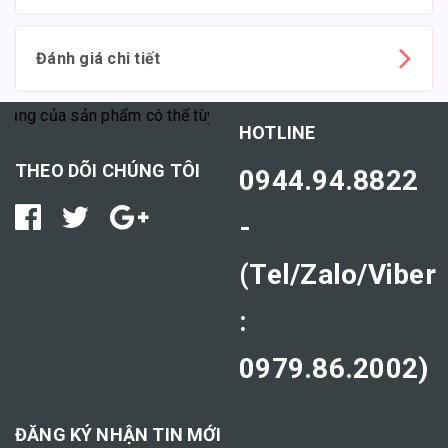
Đánh giá chi tiết
g của sản phẩm có thể tùy thuộc vào cơ địa mỗi người."
HOTLINE
THEO DÕI CHÚNG TÔI
0944.94.8822
-
(Tel/Zalo/Viber
:
0979.86.2002)
ĐĂNG KÝ NHẬN TIN MỚI