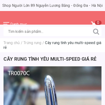
Shop Người Lớn 89 Nguyễn Lương Bằng - Đống Đa - Hà Nội
0
Danh mục
Trang chủ
/
Trứng rung
/
Cây rung tình yêu multi-speed giá
rẻ
CÂY RUNG TÌNH YÊU MULTI-SPEED GIÁ RẺ