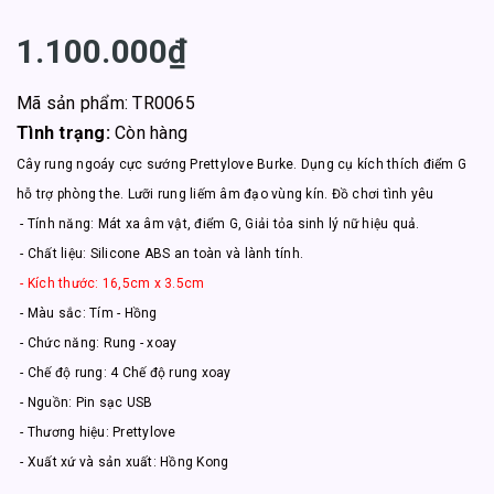
1.100.000₫
Mã sản phẩm: TR0065
Tình trạng:
Còn hàng
Cây rung ngoáy cực sướng Prettylove Burke. Dụng cụ kích thích điểm G
hỗ trợ phòng the. Lưỡi rung liếm âm đạo vùng kín. Đồ chơi tình yêu
- Tính năng: Mát xa âm vật, điểm G, Giải tỏa sinh lý nữ hiệu quả.
- Chất liệu: Silicone ABS an toàn và lành tính.
- Kích thước: 16,5cm x 3.5cm
- Màu sắc: Tím - Hồng
- Chức năng: Rung - xoay
- Chế độ rung: 4 Chế độ rung xoay
- Nguồn: Pin sạc USB
- Thương hiệu: Prettylove
- Xuất xứ và sản xuất: Hồng Kong