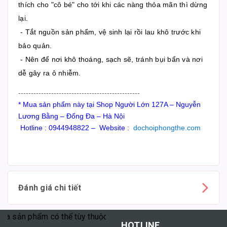
thích cho "cô bé" cho tới khi các nàng thỏa mãn thì dừng
lại.
- Tắt nguồn sản phẩm, vệ sinh lại rồi lau khô trước khi
bảo quản.
- Nên để nơi khô thoáng, sạch sẽ, tránh bụi bẩn và nơi
dễ gây ra ô nhiễm.
------------------------------------------------
* Mua sản phẩm này tại Shop Người Lớn 127A – Nguyễn
Lương Bằng – Đống Đa – Hà Nội
Hotline : 0944948822 – Website :
dochoiphongthe.com
Đánh giá chi tiết
sản phẩm có thể tùy thuộc vào cơ địa mỗi người."
HOTLINE