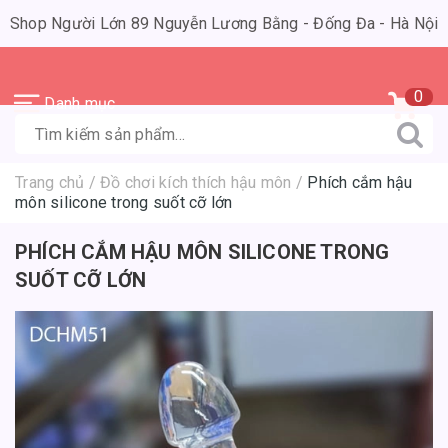
Shop Người Lớn 89 Nguyễn Lương Bằng - Đống Đa - Hà Nội
0
Danh mục
Trang chủ
/
Đồ chơi kích thích hậu môn
/
Phích cắm hậu
môn silicone trong suốt cỡ lớn
PHÍCH CẮM HẬU MÔN SILICONE TRONG
SUỐT CỠ LỚN