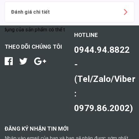
Đánh giá chi tiết
g của sản phẩm có thể tùy thuộc vào cơ địa mỗi người."
HOTLINE
THEO DÕI CHÚNG TÔI
0944.94.8822
-
(Tel/Zalo/Viber
:
0979.86.2002)
ĐĂNG KÝ NHẬN TIN MỚI
Nhập vào email của bạn và bạn sẽ nhận được sớm nhất