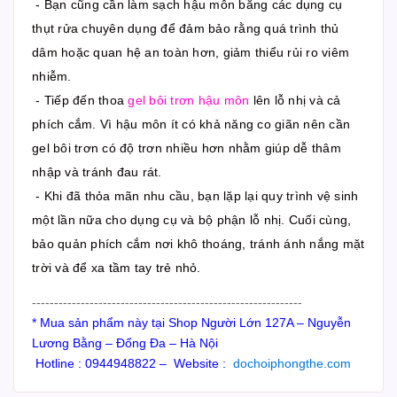
- Bạn cũng cần làm sạch hậu môn bằng các dụng cụ
thụt rửa chuyên dụng để đảm bảo rằng quá trình thủ
dâm hoặc quan hệ an toàn hơn, giảm thiểu rủi ro viêm
nhiễm.
- Tiếp đến thoa
gel bôi trơn hậu môn
lên lỗ nhị và cả
phích cắm. Vì hậu môn ít có khả năng co giãn nên cần
gel bôi trơn có độ trơn nhiều hơn nhằm giúp dễ thâm
nhập và tránh đau rát.
- Khi đã thỏa mãn nhu cầu, bạn lặp lại quy trình vệ sinh
một lần nữa cho dụng cụ và bộ phận lỗ nhị. Cuối cùng,
bảo quản phích cắm nơi khô thoáng, tránh ánh nắng mặt
trời và để xa tầm tay trẻ nhỏ.
-------------------------------------------------------------
* Mua sản phẩm này tại Shop Người Lớn 127A – Nguyễn
Lương Bằng – Đống Đa – Hà Nội
Hotline : 0944948822 – Website :
dochoiphongthe.com