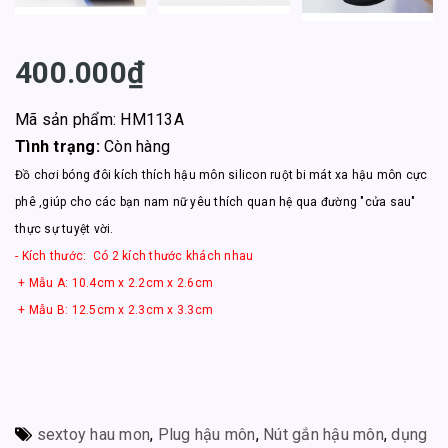
400.000₫
Mã sản phẩm: HM113A
Tình trạng:
Còn hàng
Đồ chơi bóng đôi kích thích hậu môn silicon ruột bi mát xa hậu môn cực
phê ,giúp cho các bạn nam nữ yêu thích quan hệ qua đường "cửa sau"
thực sự tuyệt vời.
- Kích thước: Có 2 kích thước khách nhau
+ Mẫu A: 10.4cm x 2.2cm x 2.6cm
+ Mẫu B: 12.5cm x 2.3cm x 3.3cm
sextoy hau mon
,
Plug hậu môn
,
Nút gắn hậu môn
,
dụng