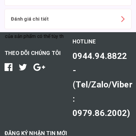
Đánh giá chi tiết
a sản phẩm có thể tùy thuộc vào cơ địa mỗi người."
HOTLINE
THEO DÕI CHÚNG TÔI
0944.94.8822
-
(Tel/Zalo/Viber
:
0979.86.2002)
ĐĂNG KÝ NHẬN TIN MỚI