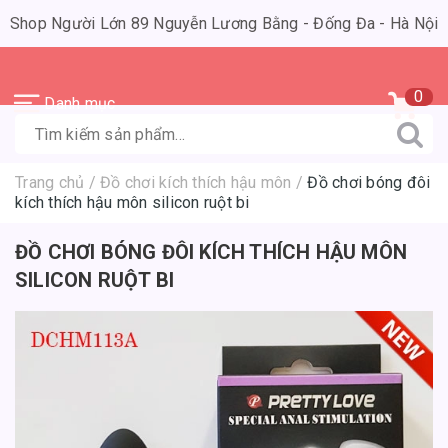
Shop Người Lớn 89 Nguyễn Lương Bằng - Đống Đa - Hà Nội
0
Danh mục
Trang chủ
/
Đồ chơi kích thích hậu môn
/
Đồ chơi bóng đôi
kích thích hậu môn silicon ruột bi
ĐỒ CHƠI BÓNG ĐÔI KÍCH THÍCH HẬU MÔN
SILICON RUỘT BI