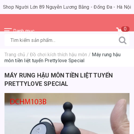
Shop Người Lớn 89 Nguyễn Lương Bằng - Đống Đa - Hà Nội
0
Danh mục
Trang chủ
/
Đồ chơi kích thích hậu môn
/
Máy rung hậu
môn tiền liệt tuyến Prettylove Special
MÁY RUNG HẬU MÔN TIỀN LIỆT TUYẾN
PRETTYLOVE SPECIAL