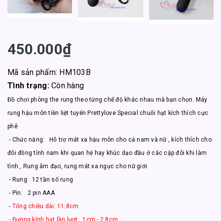
450.000₫
Mã sản phẩm: HM103B
Tình trạng:
Còn hàng
Đồ chơi phòng the rung theo từng chế độ khác nhau mà bạn chọn. Máy
rung hậu môn tiền liệt tuyến Prettylove Special chuỗi hạt kích thích cực
phê
- Chức năng: Hỗ trợ mát xa hậu môn cho cả nam và nữ , kích thích cho
đôi đồng tính nam khi quan hệ hay khúc dạo đầu ở các cặp đôi khi làm
tình , Rung âm đạo, rung mát xa ngực cho nữ giới
- Rung: 12 tần số rung
- Pin: 2 pin AAA
-
Tổng chiều dài: 11.8cm
- Đường kính hạt lần lượt: 1cm - 2,8cm