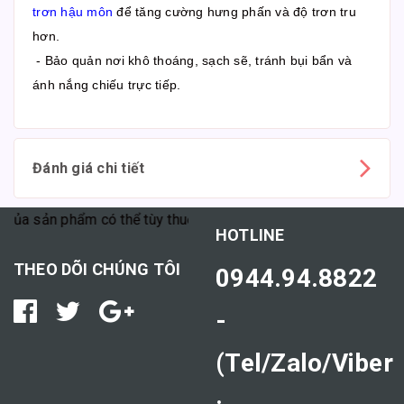
trơn hậu môn
để tăng cường hưng phấn và độ trơn tru
hơn.
- Bảo quản nơi khô thoáng, sạch sẽ, tránh bụi bẩn và
ánh nắng chiếu trực tiếp.
Đánh giá chi tiết
 sản phẩm có thể tùy thuộc vào cơ địa mỗi người."
HOTLINE
THEO DÕI CHÚNG TÔI
0944.94.8822
-
(Tel/Zalo/Viber