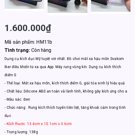
1.600.000₫
Mã sản phẩm: HM11b
Tình trạng:
Còn hàng
Dụng cụ kích dục Mỹ tuyệt vời nhất. Đồ chơi mát xa hậu môn Svakom
Iker điều khiển từ xa qua App. Máy rung vùng kín. Dụng cụ kích thích
điểm G
- Thể loại: Mát xa hậu môn, kích thích điểm G, giải tỏa sinh lý hiệu quả
- Chất liệu: Silicone ABS an toàn và lành tính, không gây kích ứng cho a
- Màu sắc: Đen
- Chức năng: Rung kích thích tuyến tiền liệt, tăng khoái cảm trong tình
dục
-
Kích thước: 13.4cm x 10.1cm x 3.6cm
- Trọng lượng: 138g