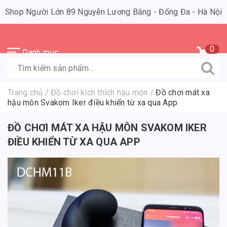
Shop Người Lớn 89 Nguyễn Lương Bằng - Đống Đa - Hà Nội
0
Danh mục
Trang chủ
/
Đồ chơi kích thích hậu môn
/
Đồ chơi mát xa
hậu môn Svakom Iker điều khiển từ xa qua App
ĐỒ CHƠI MÁT XA HẬU MÔN SVAKOM IKER
ĐIỀU KHIỂN TỪ XA QUA APP