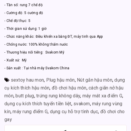
- Tần số: rung 7 chế độ
- Cường độ: 5 cường độ
- Chế độ thục: 5
- Thời gian sử dụng: 1 giờ
- Chức năng khác: Điều khiển xa bằng ĐT, máy tinh qua App
- Chống nước: 100% không thấm nước
- Thương hiệu nổi tiếng: Svakom Mỹ
- Xuất xứ: Mỹ
- Sản xuất : Tại nhà máy Svakom China
sextoy hau mon
,
Plug hậu môn
,
Nút gắn hậu môn
,
dụng
cụ kích thích hậu môn
,
đồ chơi hậu môn
,
cách giãn nở hậu
môn
,
butt plug
,
trứng rung không dây
,
máy mát xa điểm G
,
dụng cụ kích thích tuyến tiền liệt
,
svakom
,
máy rung vùng
kín
,
máy rung điểm G
,
dụng cụ hỗ trợ tình dục
,
đồ chơi cho
gay