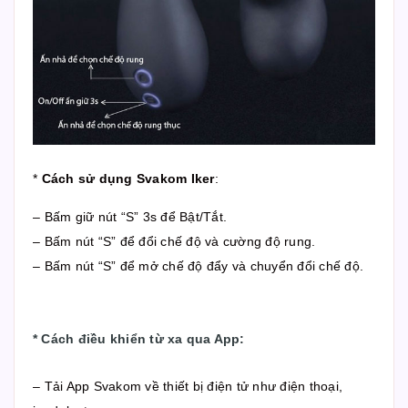
*
Cách sử dụng Svakom Iker
:
– Bấm giữ nút “S” 3s để Bật/Tắt.
– Bấm nút “S” để đổi chế độ và cường độ rung.
– Bấm nút “S” để mở chế độ đẩy và chuyển đổi chế độ.
*
Cách điều khiển từ xa qua App
:
– Tải App Svakom về thiết bị điện tử như điện thoại,