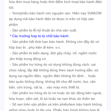
hóa đơn mua hàng hoặc thời điểm kích hoạt bảo hành điện
tử).
- Tem/phiếu bảo hành còn nguyên vẹn. Hiên nay SVAKOM
áp dụng mã bảo hành điện tử được in trên vỏ hộp sản
phẩm
- Sản phẩm bị lỗi kỹ thuật do nhà sản xuất.
* Các trường hợp bị từ chối bảo hành:
- Sản phẩm hết thời hạn bảo hành. Không còn đầy đủ vỏ
hộp bao bì , phụ kiện đi kèm .v.v..
- Sản phẩm bị biến dạng, đứt gãy cháy, nổ, ngấm nước
,ẩm thấp trong động cơ.
- Sản phẩm hư hỏng do sử dụng không đúng cách, sai
chức năng, lắp đặt không đúng theo sách hướng dẫn, sử
dụng sai nguồn điện, nguồn điện không ổn định… hoặc
bảo quản không đúng, không tốt như để nước, bụi, cặn
bẩn, côn trùng, vật lạ… vào máy móc thiết bị.
- Sản phẩm hư hỏng do bị rơi hoặc do tác động bên ngoài,
hỏa hoạn, sấm sét, lũ lụt hoặc tai nạn khác do thiên tai.
- Số seri trên sản phẩm và trên phiếu/tem bảo hành không
giống nhau hoặc bị tẩy xóa. Phiếu bảo hành không hợp lệ.