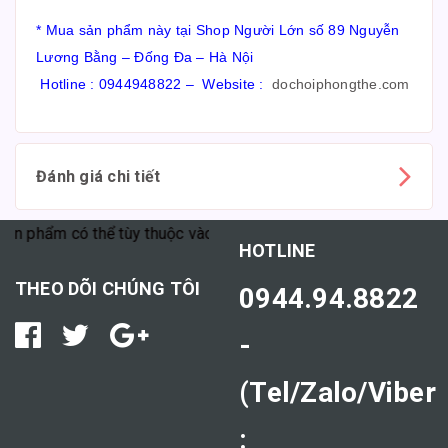
* Mua sản phẩm này tại Shop Người Lớn số 89 Nguyễn
Lương Bằng – Đống Đa – Hà Nội
Hotline : 0944948822 – Website :
dochoiphongthe.com
Đánh giá chi tiết
ó thể tùy thuộc vào cơ địa mỗi người."
HOTLINE
THEO DÕI CHÚNG TÔI
0944.94.8822
-
(Tel/Zalo/Viber
: