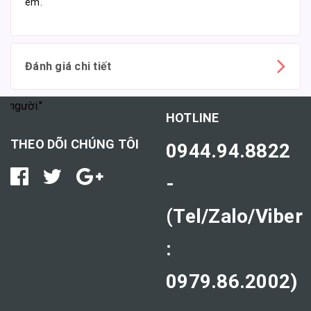
em.
Đánh giá chi tiết
ười."
HOTLINE
THEO DÕI CHÚNG TÔI
0944.94.8822
-
(Tel/Zalo/Viber
:
0979.86.2002)