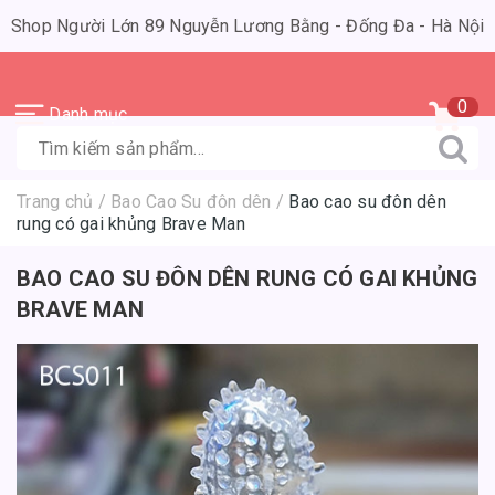
Shop Người Lớn 89 Nguyễn Lương Bằng - Đống Đa - Hà Nội
0
Danh mục
Trang chủ
/
Bao Cao Su đôn dên
/
Bao cao su đôn dên
rung có gai khủng Brave Man
BAO CAO SU ĐÔN DÊN RUNG CÓ GAI KHỦNG
BRAVE MAN