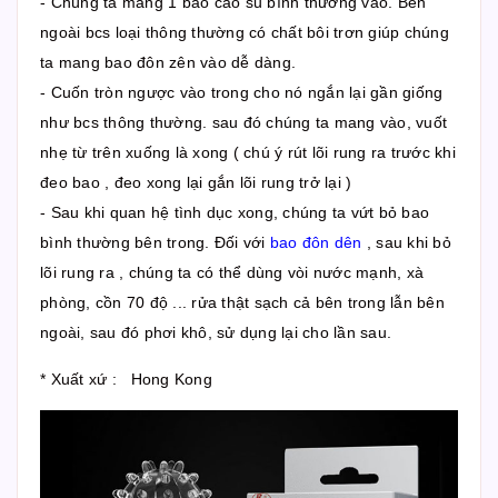
- Chúng ta mang 1 bao cao su bình thường vào. Bên
ngoài bcs loại thông thường có chất bôi trơn giúp chúng
ta mang bao đôn zên vào dễ dàng.
- Cuốn tròn ngược vào trong cho nó ngắn lại gần giống
như bcs thông thường. sau đó chúng ta mang vào, vuốt
nhẹ từ trên xuống là xong ( chú ý rút lõi rung ra trước khi
đeo bao , đeo xong lại gắn lõi rung trở lại )
- Sau khi quan hệ tình dục xong, chúng ta vứt bỏ bao
bình thường bên trong. Đối với
bao đôn dên
, sau khi bỏ
lõi rung ra , chúng ta có thể dùng vòi nước mạnh, xà
phòng, cồn 70 độ ... rửa thật sạch cả bên trong lẫn bên
ngoài, sau đó phơi khô, sử dụng lại cho lần sau.
* Xuất xứ : Hong Kong