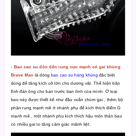
-
Bao cao su đôn dên rung cực mạnh có gai khủng
Brave Man
là dòng
bao cao su hàng khủng
đặc biệt
dùng để tăng kích cỡ lớn cho dương vật. Thể hiện bãn
lĩnh đàn ông cho bạn trước bạn tình của mình. Ở loại
bao này được thiết kế như đầu xoắn chùm gai , thêm bộ
phận rung mạnh mẽ ở nhánh phụ để kích thích điểm G
mạnh mẽ , một nhánh phụ kích thích hậu môn thân bao
có nhiều gai to tăng cảm giác mãnh liệt .