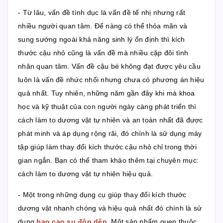
- Từ lâu, vấn đề tình dục là vấn đề tế nhị nhưng rất
nhiều người quan tâm. Để nàng có thể thỏa mãn và
sung sướng ngoài khả năng sinh lý ổn định thì kích
thước cậu nhỏ cũng là vấn đề mà nhiều cặp đôi tình
nhân quan tâm. Vấn đề cậu bé không đạt được yêu cầu
luôn là vấn đề nhức nhối nhưng chưa có phương án hiệu
quả nhất. Tuy nhiên, những năm gần đây khi mà khoa
học và kỹ thuật của con người ngày càng phát triển thì
cách làm to dương vật tự nhiên và an toàn nhất đã được
phát minh và áp dụng rộng rãi, đó chính là sử dụng máy
tập giúp làm thay đổi kích thước cậu nhỏ chỉ trong thời
gian ngắn. Bạn có thể tham khảo thêm tại chuyên mục:
cách làm to dương vật tự nhiên hiệu quả.
- Một trong những dụng cụ giúp thay đổi kích thước
dương vật nhanh chóng và hiệu quả nhất đó chính là sử
dụng
bao cao su đôn dên
. Một sản phẩm quen thuộc