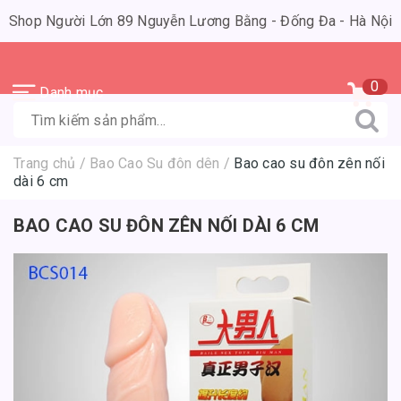
Shop Người Lớn 89 Nguyễn Lương Bằng - Đống Đa - Hà Nội
0
Danh mục
Trang chủ
/
Bao Cao Su đôn dên
/
Bao cao su đôn zên nối
dài 6 cm
BAO CAO SU ĐÔN ZÊN NỐI DÀI 6 CM