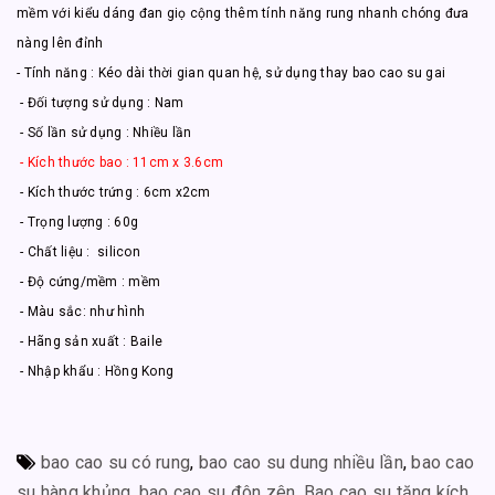
mềm với kiểu dáng đan giọ cộng thêm tính năng rung nhanh chóng đưa
nàng lên đỉnh
- Tính năng : Kéo dài thời gian quan hệ, sử dụng thay bao cao su gai
- Đối tượng sử dụng : Nam
- Số lần sử dụng : Nhiều lần
- Kích thước bao : 11cm x 3.6cm
- Kích thước trứng : 6cm x2cm
- Trọng lượng : 60g
- Chất liệu : silicon
- Độ cứng/mềm : mềm
- Màu sắc: như hình
- Hãng sản xuất : Baile
- Nhập khẩu : Hồng Kong
bao cao su có rung
,
bao cao su dung nhiều lần
,
bao cao
su hàng khủng
,
bao cao su đôn zên
,
Bao cao su tăng kích