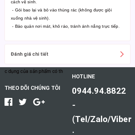
cách vệ sinh.
- Gói bao lại và bỏ vào thùng rác (không được giội
xuống nhà vệ sinh).
- Bảo quản nơi mát, khô ráo, tránh ánh nắng trực tiếp.
Đánh giá chi tiết
 dụng của sản phẩm có thể tùy thuộc vào cơ địa mỗi người."
HOTLINE
THEO DÕI CHÚNG TÔI
0944.94.8822
-
(Tel/Zalo/Viber
: