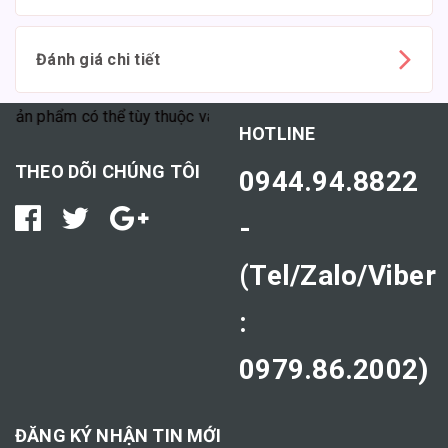
Đánh giá chi tiết
m có thể tùy thuộc vào cơ địa mỗi người."
HOTLINE
THEO DÕI CHÚNG TÔI
0944.94.8822
-
(Tel/Zalo/Viber
:
0979.86.2002)
ĐĂNG KÝ NHẬN TIN MỚI