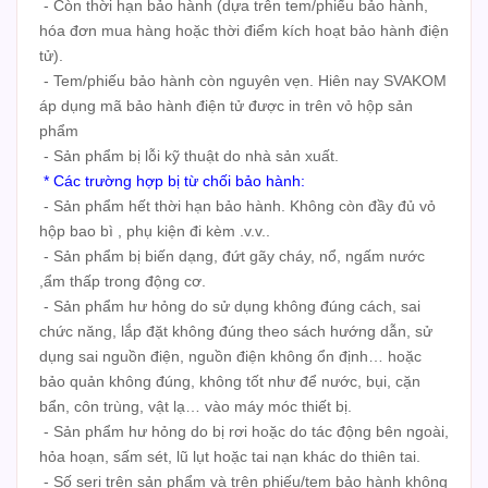
- Còn thời hạn bảo hành (dựa trên tem/phiếu bảo hành,
hóa đơn mua hàng hoặc thời điểm kích hoạt bảo hành điện
tử).
- Tem/phiếu bảo hành còn nguyên vẹn. Hiên nay SVAKOM
áp dụng mã bảo hành điện tử được in trên vỏ hộp sản
phẩm
- Sản phẩm bị lỗi kỹ thuật do nhà sản xuất.
* Các trường hợp bị từ chối bảo hành:
- Sản phẩm hết thời hạn bảo hành. Không còn đầy đủ vỏ
hộp bao bì , phụ kiện đi kèm .v.v..
- Sản phẩm bị biến dạng, đứt gãy cháy, nổ, ngấm nước
,ẩm thấp trong động cơ.
- Sản phẩm hư hỏng do sử dụng không đúng cách, sai
chức năng, lắp đặt không đúng theo sách hướng dẫn, sử
dụng sai nguồn điện, nguồn điện không ổn định… hoặc
bảo quản không đúng, không tốt như để nước, bụi, cặn
bẩn, côn trùng, vật lạ… vào máy móc thiết bị.
- Sản phẩm hư hỏng do bị rơi hoặc do tác động bên ngoài,
hỏa hoạn, sấm sét, lũ lụt hoặc tai nạn khác do thiên tai.
- Số seri trên sản phẩm và trên phiếu/tem bảo hành không