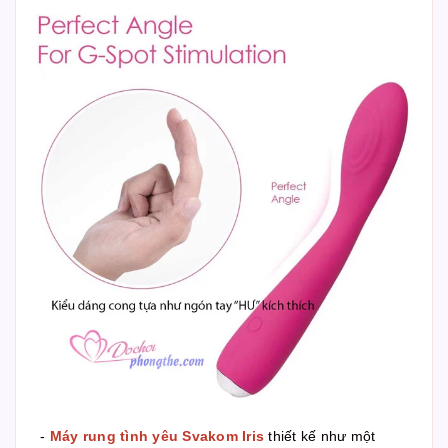
-
Máy rung tình yêu Svakom Iris
thiết kế như một