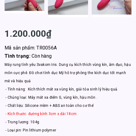
1.200.000₫
Mã sản phẩm: TR0056A
Tình trạng:
Còn hàng
Máy rung tình yêu Svakom Iris. Dung cụ kích thích vùng kín, âm đạo, hậu
môn cực phê. Đồ chơi tình dục Mỹ hỗ trợ phòng the kích dục tốt mạnh
mẽ và hiệu quả
- Tính năng: Kích thích mát xa vùng kín, giải tỏa sinh lý hiệu quả.
- Chủng loại: Máy mát xa điểm G, vùng kín, hậu môn .
- Chất liệu: Silicone mềm + ABS an toàn cho cơ thể
- Kích thước: đường kính 3cm x dài 18cm
- Trọng lượng: 104g
- Loại pin: Pin lithium polymer