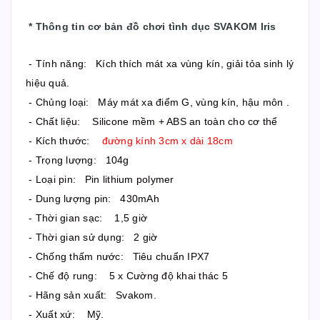
*
Thông tin cơ bản đồ chơi tình dục SVAKOM Iris
- Tính năng: Kích thích mát xa vùng kín, giải tỏa sinh lý
hiệu quả.
- Chủng loại: Máy mát xa điểm G, vùng kín, hậu môn .
- Chất liệu: Silicone mềm + ABS an toàn cho cơ thể
- Kích thước:
đường kính 3cm x dài 18cm
- Trọng lượng: 104g
- Loại pin: Pin lithium polymer
- Dung lượng pin: 430mAh
- Thời gian sạc: 1,5 giờ
- Thời gian sử dụng: 2 giờ
- Chống thấm nước: Tiêu chuẩn IPX7
- Chế độ rung: 5 x Cường độ khai thác 5
- Hãng sản xuất: Svakom.
- Xuất xứ: Mỹ.