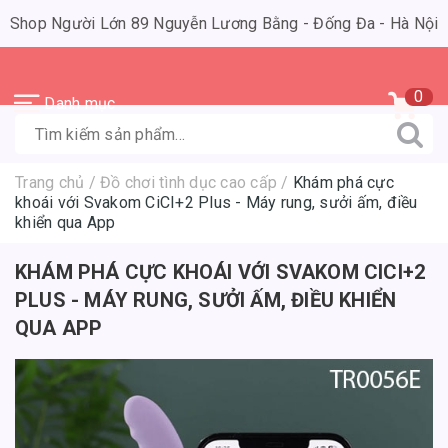
Shop Người Lớn 89 Nguyễn Lương Bằng - Đống Đa - Hà Nội
0
Danh mục
Trang chủ
/
Đồ chơi tình dục cao cấp
/
Khám phá cực
khoái với Svakom CiCI+2 Plus - Máy rung, sưởi ấm, điều
khiển qua App
KHÁM PHÁ CỰC KHOÁI VỚI SVAKOM CICI+2
PLUS - MÁY RUNG, SƯỞI ẤM, ĐIỀU KHIỂN
QUA APP