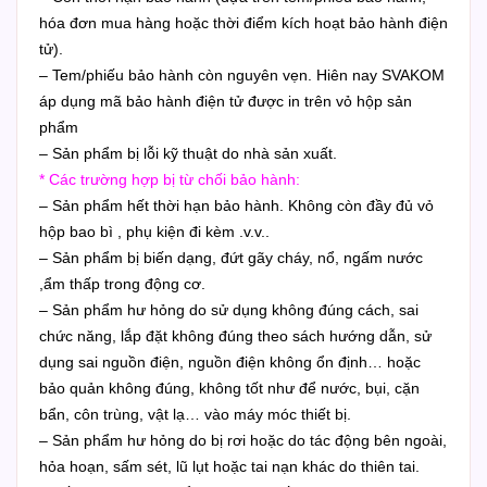
hóa đơn mua hàng hoặc thời điểm kích hoạt bảo hành điện
tử).
– Tem/phiếu bảo hành còn nguyên vẹn. Hiên nay SVAKOM
áp dụng mã bảo hành điện tử được in trên vỏ hộp sản
phẩm
– Sản phẩm bị lỗi kỹ thuật do nhà sản xuất.
* Các trường hợp bị từ chối bảo hành:
– Sản phẩm hết thời hạn bảo hành. Không còn đầy đủ vỏ
hộp bao bì , phụ kiện đi kèm .v.v..
– Sản phẩm bị biến dạng, đứt gãy cháy, nổ, ngấm nước
,ẩm thấp trong động cơ.
– Sản phẩm hư hỏng do sử dụng không đúng cách, sai
chức năng, lắp đặt không đúng theo sách hướng dẫn, sử
dụng sai nguồn điện, nguồn điện không ổn định… hoặc
bảo quản không đúng, không tốt như để nước, bụi, cặn
bẩn, côn trùng, vật lạ… vào máy móc thiết bị.
– Sản phẩm hư hỏng do bị rơi hoặc do tác động bên ngoài,
hỏa hoạn, sấm sét, lũ lụt hoặc tai nạn khác do thiên tai.