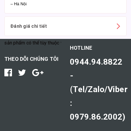
– Hà Nội
Đánh giá chi tiết
phẩm có thể tùy thuộc vào cơ địa mỗi người."
HOTLINE
THEO DÕI CHÚNG TÔI
0944.94.8822
-
(Tel/Zalo/Viber
:
0979.86.2002)