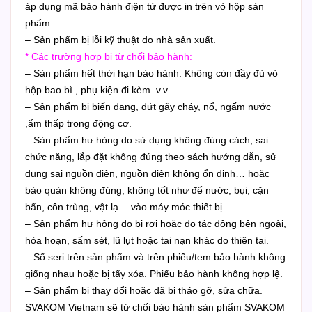
áp dụng mã bảo hành điện tử được in trên vỏ hộp sản
phẩm
– Sản phẩm bị lỗi kỹ thuật do nhà sản xuất.
* Các trường hợp bị từ chối bảo hành:
– Sản phẩm hết thời hạn bảo hành. Không còn đầy đủ vỏ
hộp bao bì , phụ kiện đi kèm .v.v..
– Sản phẩm bị biến dạng, đứt gãy cháy, nổ, ngấm nước
,ẩm thấp trong động cơ.
– Sản phẩm hư hỏng do sử dụng không đúng cách, sai
chức năng, lắp đặt không đúng theo sách hướng dẫn, sử
dụng sai nguồn điện, nguồn điện không ổn định… hoặc
bảo quản không đúng, không tốt như để nước, bụi, cặn
bẩn, côn trùng, vật lạ… vào máy móc thiết bị.
– Sản phẩm hư hỏng do bị rơi hoặc do tác động bên ngoài,
hỏa hoạn, sấm sét, lũ lụt hoặc tai nạn khác do thiên tai.
– Số seri trên sản phẩm và trên phiếu/tem bảo hành không
giống nhau hoặc bị tẩy xóa. Phiếu bảo hành không hợp lệ.
– Sản phẩm bị thay đổi hoặc đã bị tháo gỡ, sửa chữa.
SVAKOM Vietnam sẽ từ chối bảo hành sản phẩm SVAKOM