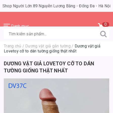
Shop Người Lớn 89 Nguyễn Lương Bằng - Đống Đa - Hà Nội
0
Danh mục
Trang chủ
/
Dương vật giả gắn tường
/
Dương vật giả
Lovetoy cỡ to dán tường giống thật nhất
DƯƠNG VẬT GIẢ LOVETOY CỠ TO DÁN
TƯỜNG GIỐNG THẬT NHẤT