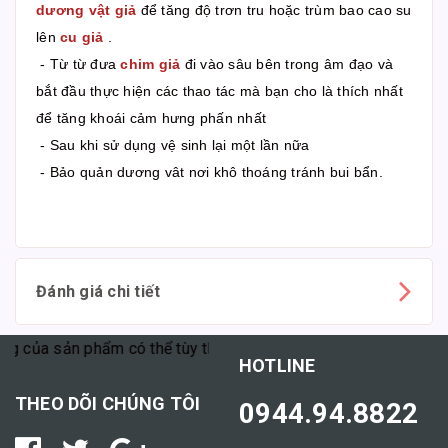
dương vật giả
để tăng độ trơn tru hoặc trùm bao cao su
lên
cu giả
.
- Từ từ đưa
chim giả
đi vào sâu bên trong âm đạo và
bắt đầu thực hiện các thao tác mà bạn cho là thích nhất
để tăng khoái cảm hưng phấn nhất
- Sau khi sử dụng vệ sinh lại một lần nữa
- Bảo quản dương vât nơi khô thoáng tránh bui bẩn.
Đánh giá chi tiết
a sản phẩm có thể tùy thuộc vào cơ địa mỗi người."
HOTLINE
THEO DÕI CHÚNG TÔI
0944.94.8822