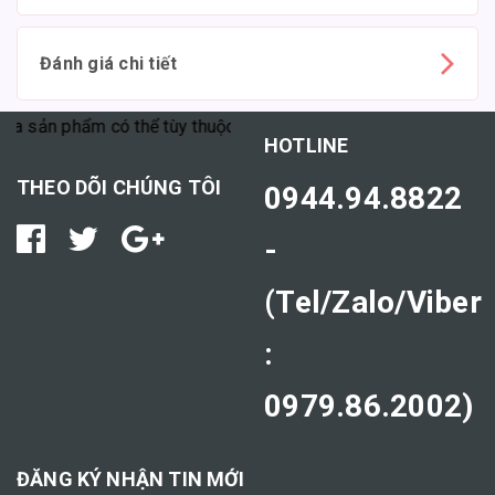
Đánh giá chi tiết
phẩm có thể tùy thuộc vào cơ địa mỗi người."
HOTLINE
THEO DÕI CHÚNG TÔI
0944.94.8822
-
(Tel/Zalo/Viber
:
0979.86.2002)
ĐĂNG KÝ NHẬN TIN MỚI