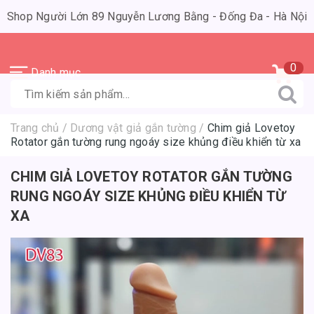
Shop Người Lớn 89 Nguyễn Lương Bằng - Đống Đa - Hà Nội
0
Danh mục
Trang chủ
/
Dương vật giả gắn tường
/
Chim giả Lovetoy
Rotator gắn tường rung ngoáy size khủng điều khiển từ xa
CHIM GIẢ LOVETOY ROTATOR GẮN TƯỜNG
RUNG NGOÁY SIZE KHỦNG ĐIỀU KHIỂN TỪ
XA