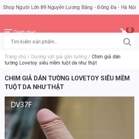
Shop Người Lớn 89 Nguyễn Lương Bằng - Đống Đa - Hà Nội
0
Danh mục
Trang chủ
/
Dương vật giả gắn tường
/
Chim giả dán
tường Lovetoy siêu mềm tuột da như thật
CHIM GIẢ DÁN TƯỜNG LOVETOY SIÊU MỀM
TUỘT DA NHƯ THẬT