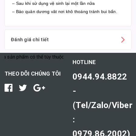
– Sau khi sử dụng vệ sinh lại một lần nữa
– Bảo quản dương vât nơi khô thoáng tránh bui bẩn.
Đánh giá chi tiết
n phẩm có thể tùy thuộc vào cơ địa mỗi người."
HOTLINE
THEO DÕI CHÚNG TÔI
0944.94.8822
-
(Tel/Zalo/Viber
:
0979.86.2002)