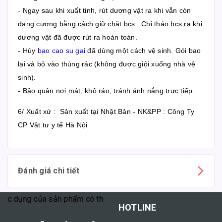
- Ngay sau khi xuất tinh, rút dương vật ra khi vẫn còn
đang cương bằng cách giữ chặt bcs . Chỉ tháo bcs ra khi
dương vật đã được rút ra hoàn toàn.
- Hủy
bao cao su gai
đã dùng một cách vệ sinh. Gói bao
lại và bỏ vào thùng rác (không được giội xuống nhà vệ
sinh).
- Bảo quản nơi mát, khô ráo, tránh ánh nắng trực tiếp.
6/ Xuất xứ : Sản xuất tại Nhật Bản - NK&PP : Công Ty
CP Vật tư y tế Hà Nội
Đánh giá chi tiết
c dụng của sản phẩm có thể tùy thuộc vào cơ địa mỗi người."
HOTLINE