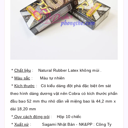
*
Chất liệu
: Natural Rubber Latex không mùi .
*
Màu sắc
: Màu tự nhiên
*
Kích thước
: Có kiểu dáng đột phá đặc biệt ôm sát
theo hình dáng dương vật nên Cobra có kích thước phẩn
đầu bao 52 mm thu nhỏ dần về miệng bao là 44,2 mm x
dài 18,20 mm
*
Quy cách đóng gói
: Hộp 10 chiếc
*
Xuất xứ
: Sagami Nhật Bản - NK&PP : Công Ty