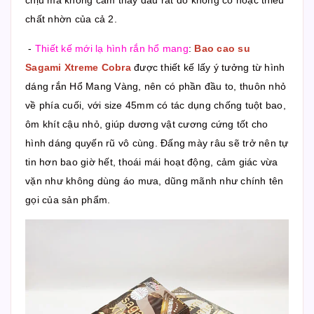
chịu mà không cảm thấy đau rát do không có hoặc thiếu
chất nhờn của cả 2.
-
Thiết kế mới lạ hình rắn hổ mang
:
Bao cao su
Sagami Xtreme Cobra
được thiết kế lấy ý tưởng từ hình
dáng rắn Hổ Mang Vàng, nên có phần đầu to, thuôn nhỏ
về phía cuối, với size 45mm có tác dụng chống tuột bao,
ôm khít cậu nhỏ, giúp dương vật cương cứng tốt cho
hình dáng quyến rũ vô cùng. Đấng mày râu sẽ trở nên tự
tin hơn bao giờ hết, thoái mái hoạt động, cảm giác vừa
vặn như không dùng áo mưa, dũng mãnh như chính tên
gọi của sản phẩm.