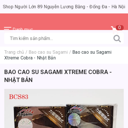
Shop Người Lớn 89 Nguyễn Lương Bằng - Đống Đa - Hà Nội
0
Danh mục
Trang chủ
/
Bao cao su Sagami
/
Bao cao su Sagami
Xtreme Cobra - Nhật Bản
BAO CAO SU SAGAMI XTREME COBRA -
NHẬT BẢN