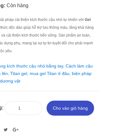
ng:
Còn hàng
ải pháp cải thiện kích thước cậu nhỏ tự nhiên với
Gel
 thức độc đáo giúp hỗ trợ lưu thông máu, tăng khả năng
và cải thiện kích thước bền vững. Sản phẩm an toàn,
c dụng phụ, mang lại sự tự tin tuyệt đối cho phái mạnh
uộc yêu.
ng kích thước cậu nhỏ bằng tay
,
Cách làm cậu
 lên
,
Titan gel
,
mua gel Titan ở đâu
,
biện pháp
 dương vật
g:
Cho vào giỏ hàng