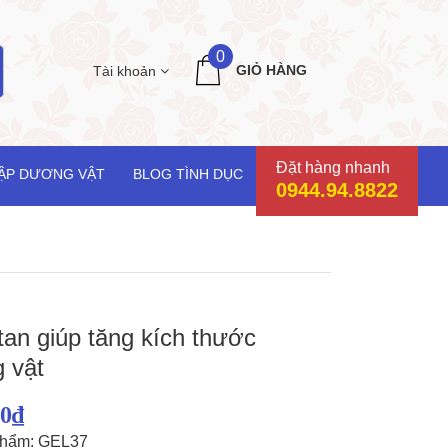
0
GIỎ HÀNG
Tài khoản
Đặt hàng nhanh
ẬP DƯƠNG VẬT
BLOG TÌNH DỤC
0944.94.8822
tan giúp tăng kích thước
 vật
00₫
phẩm: GEL37