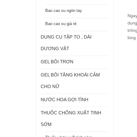
Bao cao su ngón tay
Ngay
dụng
Bao cao su giá rẻ
trôn
DỤNG CỤ TẬP TO , DÀI
lòng
DƯƠNG VẬT
GEL BÔI TRƠN
GEL BÔI TĂNG KHOÁI CẢM
CHO NỮ
NƯỚC HOA GỢI TÌNH
THUỐC CHỐNG XUẤT TINH
SỚM