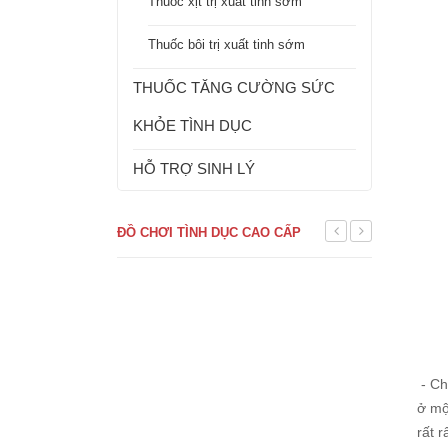
Thuốc xịt trị xuất tinh sớm
Thuốc bôi trị xuất tinh sớm
THUỐC TĂNG CƯỜNG SỨC
KHỎE TÌNH DỤC
HỖ TRỢ SINH LÝ
ĐỒ CHƠI TÌNH DỤC CAO CẤP
- Ch
ở mộ
rất 