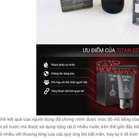
ính kết quả của người dùng đã chứng minh được mức độ nổi tiếng củ
t số nước mà được sử dụng rộng rãi ở nhiều nước trên thế giới đặc bi
rất nhiều vết thương lòng của các quý ông khi bất mãn, hay tự ti về k