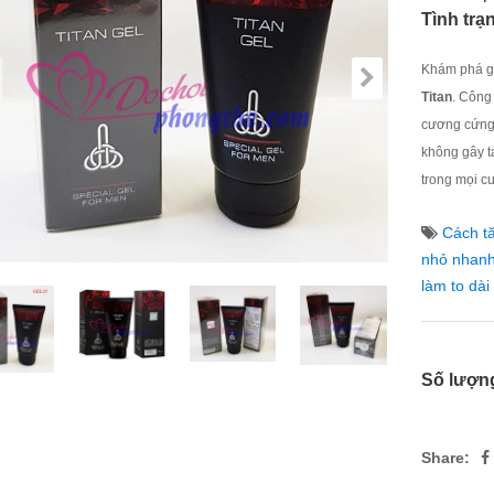
Tình trạ
Khám phá gi
Titan
. Công
cương cứng 
không gây tá
trong mọi c
Cách tă
nhỏ nhanh
làm to dài
Số lượn
Share: