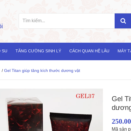
i
 SU
TĂNG CƯỜNG SINH LÝ
CÁCH QUAN HỆ LÂU
MÁY T
/
Gel Titan giúp tăng kích thước dương vật
Gel Ti
dương
250.0
Mã sản 