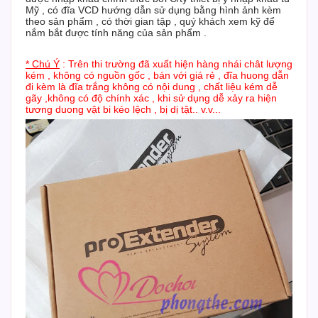
Mỹ , có đĩa VCD hướng dẫn sử dụng bằng hình ảnh kèm
theo sản phẩm , có thời gian tập , quý khách xem kỹ để
nắm bắt được tính năng của sản phẩm .
* Chú Ý
: Trên thi trường đã xuất hiện hàng nhái chât lượng
kém , không có nguồn gốc , bán với giá rẻ , đĩa huong dẫn
đi kèm là đĩa trắng không có nội dung , chất liệu kém dễ
gãy ,không có độ chính xác , khi sử dụng dễ xảy ra hiện
tương duong vật bi kéo lệch , bị dị tật.. v.v...