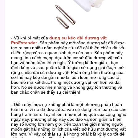
-
Vũ khí bí mật của
d
ụng cụ kéo dài dương vật
ProExtender
.
Sản phẩm này mở rộng dương vật đã được
tạo ra sau nhiều năm nghiên cứu để cải thiện chiều dài và
chiều rộng của cơ quan sinh dục của bạn.
Sản phẩm này
mang tính cách mạng dựa trên cơ sở đầu dương vật của
bạn và hoàn toàn thích nghi.
Ý tưởng là đơn giản - bạn
đính kèm với sản phẩm là thời gian sử dụng giai đoạn mở
rộng chiều dài của dương vật. Phản ứng bình thường của
cơ thể này kéo dài gần như là luôn luôn mở rộng các tế
bào mô mà kết thúc trong một dương vật lớn hơn và dài
hơn.
Nó sẽ được nhẹ nhàng và không gây tổn thương và
bạn chắc chắn sẽ thấy sự cải thiện!
- Điều này thực sự không phải là một phương pháp hoàn
toàn mới vì nó đã được đưa vào sử dụng trên toàn cầu cho
hàng trăm năm.
Tuy nhiên, như một hệ quả của công nghệ
ngày nay, phương pháp này độc đáo và đơn giản là hiện
nay số lượng lớn nam giới trên toàn thế giới những người
muốn gặt hái những lợi ích của việc sở hữu một dương vật
lớn hơn.
Vì vậy có thật sự là không phải bất kỳ lý do tốt để