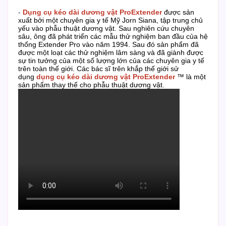
-
D
ụng cụ kéo dài dương vật
ProExtender
được sản
xuất bởi một chuyên gia y tế Mỹ Jorn Siana, tập trung chủ
yếu vào phẫu thuật dương vật.
Sau nghiên cứu chuyên
sâu, ông đã phát triển các mẫu thử nghiệm ban đầu của hệ
thống Extender Pro vào năm 1994.
Sau đó sản phẩm đã
được một loạt các thử nghiệm lâm sàng và đã giành được
sự tin tưởng của một số lượng lớn của các chuyên gia y tế
trên toàn thế giới.
Các bác sĩ trên khắp thế giới sử
dụng
d
ụng cụ kéo dài dương vật
ProExtender
™ là một
sản phẩm thay thế cho phẫu thuật dương vật.