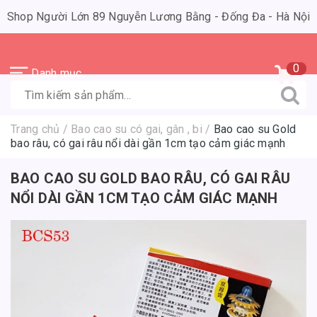
Shop Người Lớn 89 Nguyễn Lương Bằng - Đống Đa - Hà Nội
0
Danh mục
Trang chủ
/
Bao cao su có gai, gân , bi
/
Bao cao su Gold
bao râu, có gai râu nổi dài gần 1cm tạo cảm giác mạnh
BAO CAO SU GOLD BAO RÂU, CÓ GAI RÂU
NỔI DÀI GẦN 1CM TẠO CẢM GIÁC MẠNH