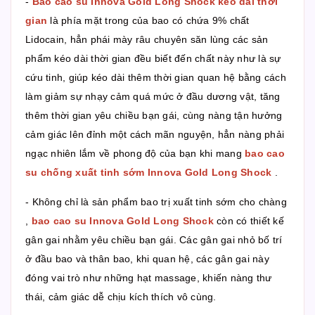
-
Bao cao su Innova Gold Long Shock kéo dài thời
gian
là phía mặt trong của bao có chứa 9% chất
Lidocain, hẳn phái mày râu chuyên săn lùng các sản
phẩm kéo dài thời gian đều biết đến chất này như là sự
cứu tinh, giúp kéo dài thêm thời gian quan hệ bằng cách
làm giảm sự nhạy cảm quá mức ở đầu dương vật, tăng
thêm thời gian yêu chiều bạn gái, cùng nàng tận hưởng
cảm giác lên đỉnh một cách mãn nguyện, hẳn nàng phải
ngạc nhiên lắm về phong độ của bạn khi mang
bao cao
su chống xuất tinh sớm Innova Gold Long Shock
.
- Không chỉ là sản phẩm bao trị xuất tinh sớm cho chàng
,
bao cao su Innova Gold Long Shock
còn có thiết kế
gân gai nhằm yêu chiều bạn gái. Các gân gai nhỏ bố trí
ở đầu bao và thân bao, khi quan hệ, các gân gai này
đóng vai trò như những hạt massage, khiến nàng thư
thái, cảm giác dễ chịu kích thích vô cùng.