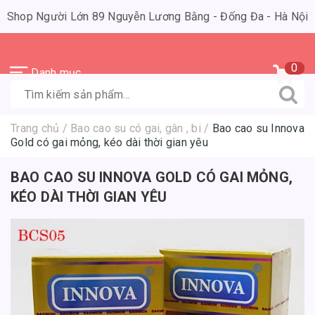
Shop Người Lớn 89 Nguyễn Lương Bằng - Đống Đa - Hà Nội
0
Danh mục
Trang chủ
/
Bao cao su có gai, gân , bi
/
Bao cao su Innova
Gold có gai mỏng, kéo dài thời gian yêu
BAO CAO SU INNOVA GOLD CÓ GAI MỎNG,
KÉO DÀI THỜI GIAN YÊU