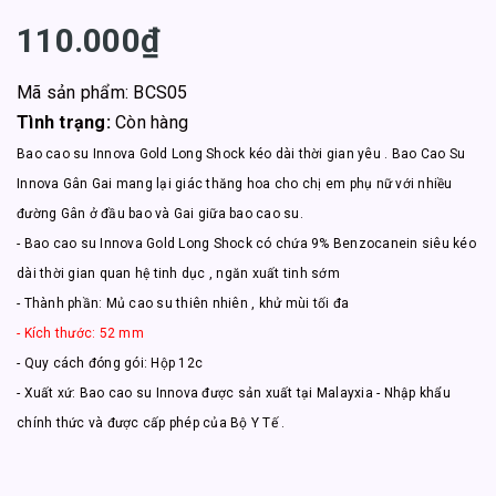
110.000₫
Mã sản phẩm: BCS05
Tình trạng:
Còn hàng
Bao cao su Innova Gold Long Shock kéo dài thời gian yêu . Bao Cao Su
Innova Gân Gai mang lại giác thăng hoa cho chị em phụ nữ với nhiều
đường Gân ở đầu bao và Gai giữa bao cao su.
- Bao cao su Innova Gold Long Shock có chứa 9% Benzocanein siêu kéo
dài thời gian quan hệ tinh dục , ngăn xuất tinh sớm
- Thành phần: Mủ cao su thiên nhiên , khử mùi tối đa
- Kích thước: 52 mm
- Quy cách đóng gói: Hộp 12c
- Xuất xứ: Bao cao su Innova được sản xuất tại Malayxia - Nhập khẩu
chính thức và được cấp phép của Bộ Y Tế .