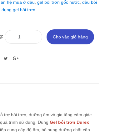
quan hệ mua ở đâu
,
gel bôi trơn gốc nước
,
dầu bôi
 dụng gel bôi trơn
g:
Cho vào giỏ hàng
hỗ trợ bôi trơn, dưỡng ẩm và gia tăng cảm giác
t quá trình sử dụng. Dùng
Gel bôi trơn Durex
tiếp cung cấp độ ẩm, bổ sung dưỡng chất cần