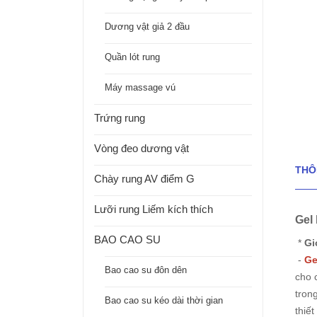
Dương vật giả 2 đầu
Quần lót rung
Máy massage vú
Trứng rung
Vòng đeo dương vật
THÔ
Chày rung AV điểm G
Lưỡi rung Liếm kích thích
Gel 
BAO CAO SU
*
Gi
-
Ge
Bao cao su đôn dên
cho 
tron
Bao cao su kéo dài thời gian
thiế