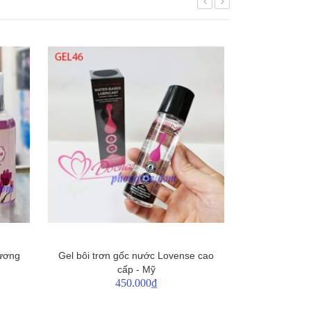
ương
Gel bôi trơn gốc nước Lovense cao
Gel bôi trơn
cấp - Mỹ
450.000₫