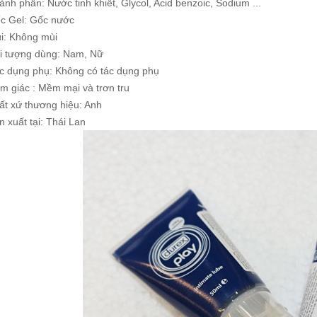
ành phần: Nước tinh khiết, Glycol, Acid benzoic, Sodium ...
c Gel: Gốc nước
i: Không mùi
i tượng dùng: Nam, Nữ
c dụng phụ: Không có tác dụng phụ
m giác : Mềm mại và trơn tru
ất xứ thương hiệu: Anh
n xuất tại: Thái Lan