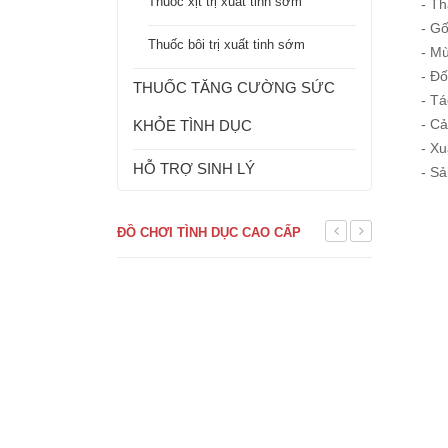
Thuốc xịt trị xuất tinh sớm
- Th
- Gố
Thuốc bôi trị xuất tinh sớm
- Mù
- Đố
THUỐC TĂNG CƯỜNG SỨC
- Tá
- Cả
KHỎE TÌNH DỤC
- Xu
HỖ TRỢ SINH LÝ
- Sả
ĐỒ CHƠI TÌNH DỤC CAO CẤP