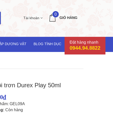
0
GIỎ HÀNG
Tài khoản
Đặt hàng nhanh
ẬP DƯƠNG VẬT
BLOG TÌNH DỤC
0944.94.8822
i trơn Durex Play 50ml
00₫
phẩm: GEL09A
ng:
Còn hàng