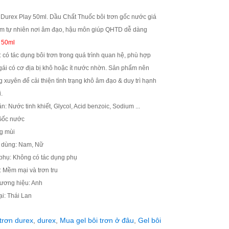
n Durex Play 50ml. Dầu Chất Thuốc bôi trơn gốc nước giá
ẩm tự nhiên nơi âm đạo, hậu môn giúp QHTD dễ dàng
: 50ml
 có tác dụng bôi trơn trong quá trình quan hệ, phù hợp
ái có cơ địa bị khô hoặc ít nước nhờn. Sản phẩm nên
 xuyên để cải thiện tình trạng khô âm đạo & duy trì hạnh
.
: Nước tinh khiết, Glycol, Acid benzoic, Sodium ...
Gốc nước
g mùi
 dùng: Nam, Nữ
phụ: Không có tác dụng phụ
: Mềm mại và trơn tru
hương hiệu: Anh
ại: Thái Lan
 trơn durex
,
durex
,
Mua gel bôi trơn ở đâu
,
Gel bôi