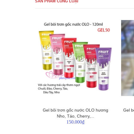
SẢN PHẨM CÙNG LOẠI
Gel bôi trơn gốc nước OLO hương
Gel b
Nho, Táo, Cherry,...
150.000₫