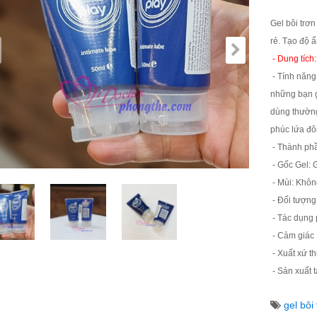
Gel bôi trơ
rẻ. Tạo độ 
- Dung tích
- Tính năng:
những bạn g
dùng thường
phúc lứa đôi
- Thành phần
- Gốc Gel: 
- Mùi: Khôn
- Đối tượng
- Tác dụng 
- Cảm giác 
- Xuất xứ t
- Sản xuất t
gel bôi