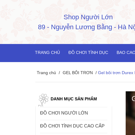
Shop Người Lớn
89 - Nguyễn Lương Bằng - Hà Nộ
TRANG CHỦ
ĐỒ CHƠI TÌNH DỤC
BAO CAO
Trang chủ
/
GEL BÔI TRƠN
/
Gel bôi trơn Durex
DANH MỤC SẢN PHẨM
ĐỒ CHƠI NGƯỜI LỚN
ĐỒ CHƠI TÌNH DỤC CAO CẤP