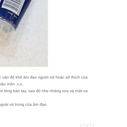
ộc vào độ khô âm đạo người nữ hoặc sở thích của
hậu môn .v.v..
rên lòng bàn tay, sau đó nhẹ nhàng xoa và mát-xa
ngoài và trong của âm đạo.