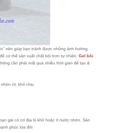
kín" nên giúp bạn tránh được những ảnh hưởng
để cơ thể sản xuất chất bôi trơn tự nhiên.
Gel bôi
hông cần phải mất quá nhiều thời gian để tạo &
hờn rít, khó chịu.
bạn gái có cơ địa bị khô hoặc ít nước nhờn. Sản
hạnh phúc lứa đôi.