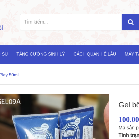
i
 SU
TĂNG CƯỜNG SINH LÝ
CÁCH QUAN HỆ LÂU
MÁY T
 Play 50ml
Gel bô
100.0
Mã sản 
Tình trạ