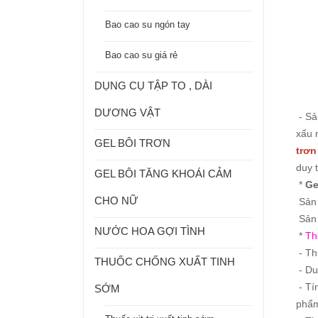
Bao cao su ngón tay
Bao cao su giá rẻ
DỤNG CỤ TẬP TO , DÀI
DƯƠNG VẬT
- Sả
xấu 
GEL BÔI TRƠN
trơn
duy 
GEL BÔI TĂNG KHOÁI CẢM
*
Ge
CHO NỮ
Sản 
Sản 
NƯỚC HOA GỢI TÌNH
*
Th
- Th
THUỐC CHỐNG XUẤT TINH
- Du
- Tí
SỚM
phẩm