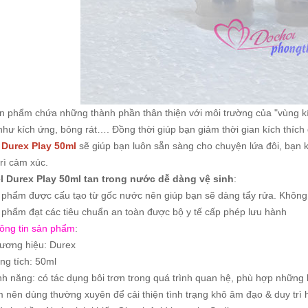
n phẩm chứa những thành phần thân thiện với môi trường của "vùng 
như kích ứng, bỏng rát…. Đồng thời giúp bạn giảm thời gian kích thích 
 Durex Play 50ml
sẽ giúp bạn luôn sẵn sàng cho chuyện lứa đôi, bạn k
trì cảm xúc.
l Durex Play 50ml tan trong nước dễ dàng vệ sinh
:
phẩm được cấu tạo từ gốc nước nên giúp bạn sẽ dàng tẩy rửa. Không n
phẩm đạt các tiêu chuẩn an toàn được bộ y tế cấp phép lưu hành
ông tin sản phẩm
:
ương hiệu: Durex
ng tích: 50ml
nh năng: có tác dụng bôi trơn trong quá trình quan hệ, phù hợp những 
 nên dùng thường xuyên để cải thiện tình trạng khô âm đạo & duy trì 