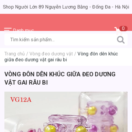
Shop Người Lớn 89 Nguyễn Lương Bằng - Đống Đa - Hà Nội
0
Danh mục
Trang chủ
/
Vòng đeo dương vật
/
Vòng đôn dên khúc
giữa đeo dương vật gai râu bi
VÒNG ĐÔN DÊN KHÚC GIỮA ĐEO DƯƠNG
VẬT GAI RÂU BI