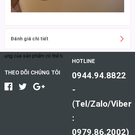
Đánh giá chi tiết
g của sản phẩm có thể tùy thuộc vào cơ địa mỗi người."
HOTLINE
THEO DÕI CHÚNG TÔI
0944.94.8822
-
(Tel/Zalo/Viber
:
0979.86.2002)