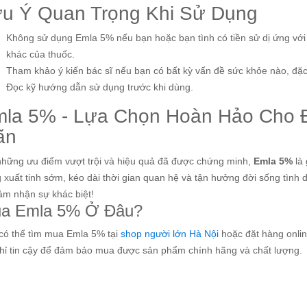
u Ý Quan Trọng Khi Sử Dụng
Không sử dụng Emla 5% nếu bạn hoặc bạn tình có tiền sử dị ứng với 
khác của thuốc.
Tham khảo ý kiến bác sĩ nếu bạn có bất kỳ vấn đề sức khỏe nào, đặc
Đọc kỹ hướng dẫn sử dụng trước khi dùng.
la 5% - Lựa Chọn Hoàn Hảo Cho Đ
ãn
những ưu điểm vượt trội và hiệu quả đã được chứng minh,
Emla 5%
là 
g xuất tinh sớm, kéo dài thời gian quan hệ và tận hưởng đời sống tìn
ảm nhận sự khác biệt!
a Emla 5% Ở Đâu?
có thể tìm mua Emla 5% tại
shop người lớn Hà Nội
hoặc đặt hàng onlin
chỉ tin cậy để đảm bảo mua được sản phẩm chính hãng và chất lượng.