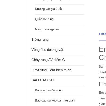
Dương vật giả 2 đầu
Quần lót rung
Máy massage vú
THÔ
Trứng rung
E
Vòng đeo dương vật
C
Chày rung AV điểm G
Bạn 
Lưỡi rung Liếm kích thích
chín
hơn 
BAO CAO SU
Em
Bao cao su đôn dên
Eml
cảm 
Bao cao su kéo dài thời gian
gian