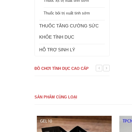
Thuốc xịt trị xuất tinh sớm
Thuốc bôi trị xuất tinh sớm
THUỐC TĂNG CƯỜNG SỨC
KHỎE TÌNH DỤC
HỖ TRỢ SINH LÝ
ĐỒ CHƠI TÌNH DỤC CAO CẤP
SẢN PHẨM CÙNG LOẠI