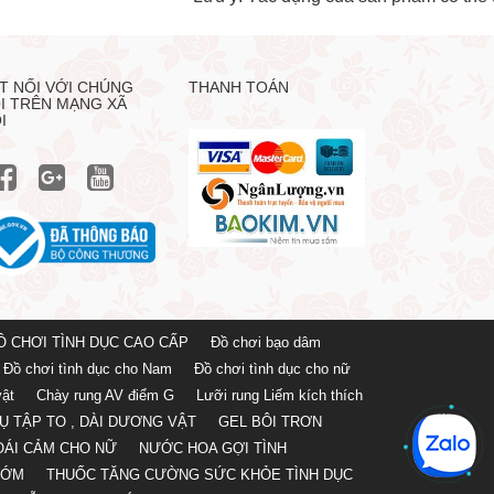
T NỐI VỚI CHÚNG
THANH TOÁN
I TRÊN MẠNG XÃ
I
Ồ CHƠI TÌNH DỤC CAO CẤP
Đồ chơi bạo dâm
Đồ chơi tình dục cho Nam
Đồ chơi tình dục cho nữ
ật
Chày rung AV điểm G
Lưỡi rung Liếm kích thích
Ụ TẬP TO , DÀI DƯƠNG VẬT
GEL BÔI TRƠN
OÁI CẢM CHO NỮ
NƯỚC HOA GỢI TÌNH
SỚM
THUỐC TĂNG CƯỜNG SỨC KHỎE TÌNH DỤC