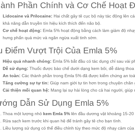
ành Phần Chính và Cơ Chế Hoạt 
Lidocaine và Prilocaine:
Hai chất gây tê cục bộ này tác động lên c
khả năng dẫn truyền tín hiệu kích thích đến não bộ.
Cơ chế hoạt động:
Emla 5% hoạt động bằng cách làm giảm độ nhạy 
hưng phấn quá mức và ngăn ngừa xuất tinh sớm.
 Điểm Vượt Trội Của Emla 5%
Hiệu quả nhanh chóng:
Emla 5% bắt đầu có tác dụng chỉ sau vài ph
Dễ sử dụng:
Thuốc được bào chế dưới dạng kem bôi, dễ dàng thoa 
An toàn:
Các thành phần trong Emla 5% đã được kiểm chứng an toàn
Tăng cường sự tự tin:
Giúp nam giới tự tin hơn trong chuyện chăn gố
Cải thiện mối quan hệ:
Mang lại sự hài lòng cho cả hai người, giúp
ướng Dẫn Sử Dụng Emla 5%
Thoa một lượng nhỏ
kem Emla 5%
lên đầu dương vật khoảng 15-20 p
Rửa sạch kem trước khi quan hệ để tránh gây tê cho bạn tình.
Liều lượng sử dụng có thể điều chỉnh tùy theo mức độ nhạy cảm của