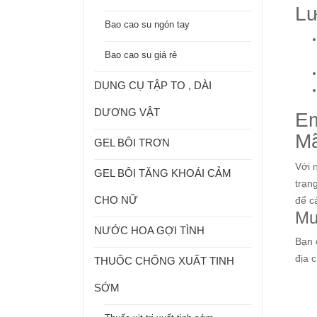
Lư
Bao cao su ngón tay
Bao cao su giá rẻ
DỤNG CỤ TẬP TO , DÀI
DƯƠNG VẬT
Em
M
GEL BÔI TRƠN
Với 
GEL BÔI TĂNG KHOÁI CẢM
trạn
CHO NỮ
để c
Mu
NƯỚC HOA GỢI TÌNH
Bạn 
địa 
THUỐC CHỐNG XUẤT TINH
SỚM