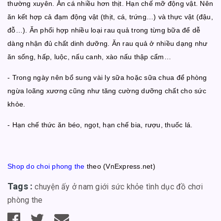
thường xuyên. Ăn cá nhiều hơn thịt. Hạn chế mỡ động vật. Nên
ăn kết hợp cả đạm động vật (thịt, cá, trứng…) và thực vật (đậu,
đỗ…). Ăn phối hợp nhiều loại rau quả trong từng bữa để dễ
dàng nhận đủ chất dinh dưỡng. Ăn rau quả ở nhiều dạng như
ăn sống, hấp, luộc, nấu canh, xào nấu thập cẩm…
- Trong ngày nên bổ sung vài ly sữa hoặc sữa chua để phòng
ngừa loãng xương cũng như tăng cường dưỡng chất cho sức
khỏe.
- Hạn chế thức ăn béo, ngọt, hạn chế bia, rượu, thuốc lá.
Shop do choi phong the
theo (VnExpress.net)
Tags :
chuyện ấy ở nam giới
sức khỏe tình dục
đồ chơi
phòng the