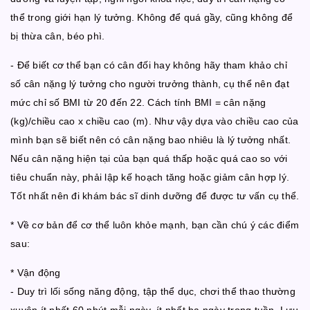
thể trong giới hạn lý tưởng. Không để quá gầy, cũng không để
bị thừa cân, béo phì.
- Để biết cơ thể bạn có cân đối hay không hãy tham khảo chỉ
số cân nặng lý tưởng cho người trưởng thành, cụ thể nên đạt
mức chỉ số BMI từ 20 đến 22. Cách tính BMI = cân nặng
(kg)/chiều cao x chiều cao (m). Như vậy dựa vào chiều cao của
mình bạn sẽ biết nên có cân nặng bao nhiêu là lý tưởng nhất.
Nếu cân nặng hiện tại của bạn quá thấp hoặc quá cao so với
tiêu chuẩn này, phải lập kế hoạch tăng hoặc giảm cân hợp lý.
Tốt nhất nên đi khám bác sĩ dinh dưỡng để được tư vấn cụ thể.
* Về cơ bản để cơ thể luôn khỏe mạnh, bạn cần chú ý các điểm
sau:
* Vận động
- Duy trì lối sống năng động, tập thể dục, chơi thể thao thường
xuyên ít nhất 60 phút mỗi ngày, ít nhất ba ngày trong tuần. Lưu