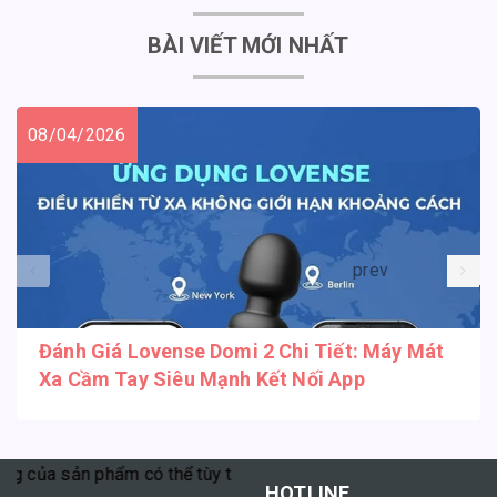
BÀI VIẾT MỚI NHẤT
08/04/2026
prev
Đánh Giá Lovense Domi 2 Chi Tiết: Máy Mát
Xa Cầm Tay Siêu Mạnh Kết Nối App
của sản phẩm có thể tùy thuộc vào cơ địa mỗi người."
HOTLINE