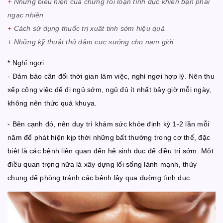
+
Những biểu hiện của chứng rối loạn tình dục khiến bạn phải
ngạc nhiên
+
Cách sử dụng thuốc trị xuât tinh sớm hiệu quả
+
Những kỹ thuật thủ dâm cực sướng cho nam giới
* Nghỉ ngơi
- Đảm bảo cân đối thời gian làm việc, nghỉ ngơi hợp lý. Nên thu
xếp công việc để đi ngủ sớm, ngủ đủ ít nhất bảy giờ mỗi ngày,
không nên thức quá khuya.
- Bên cạnh đó, nên duy trì khám sức khỏe định kỳ 1-2 lần mỗi
năm để phát hiện kịp thời những bất thường trong cơ thể, đặc
biệt là các bệnh liên quan đến hệ sinh dục để điều trị sớm. Một
điều quan trọng nữa là xây dựng lối sống lành mạnh, thủy
chung để phòng tránh các bệnh lây qua đường tình dục.