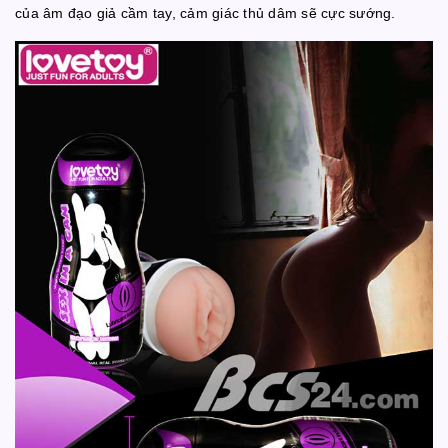
của âm đạo giả cầm tay, cảm giác thủ dâm sẽ cực sướng.