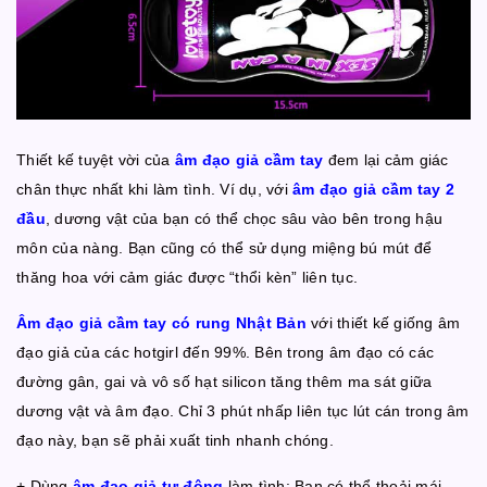
Thiết kế tuyệt vời của
âm đạo giả cầm tay
đem lại cảm giác
chân thực nhất khi làm tình. Ví dụ, với
âm đạo giả cầm tay 2
đầu
, dương vật của bạn có thể chọc sâu vào bên trong hậu
môn của nàng. Bạn cũng có thể sử dụng miệng bú mút để
thăng hoa với cảm giác được “thổi kèn” liên tục.
Âm đạo giả cầm tay có rung Nhật Bản
với thiết kế giống âm
đạo giả của các hotgirl đến 99%. Bên trong âm đạo có các
đường gân, gai và vô số hạt silicon tăng thêm ma sát giữa
dương vật và âm đạo. Chỉ 3 phút nhấp liên tục lút cán trong âm
đạo này, bạn sẽ phải xuất tinh nhanh chóng.
+ Dùng
âm đạo giả tự động
làm tình: Bạn có thể thoải mái