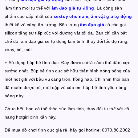
làm tình mọi tư thế với
âm đạo giả tự động
. Là dòng sản
phẩm cao cấp nhất của
sextoy cho nam
,
âm vật giả tự động
thiết kế vô cùng ấn tượng. Bên trong
âm đạo giả
có các gai
silicon tăng sự tiếp xúc với dương vật tối đa. Bạn chỉ cần bật
chế độ, âm đạo giả sẽ tự động làm tình, thay đổi tốc độ rung,
xoay, bú, mút.
+ Sử dụng
búp bê tình dục
: Đây được coi là cách thủ dâm cực
sướng nhất.
Búp bê tình dục
sở hữu thân hình nóng bỏng của
một hot gilr với bầu vú căng tròn, hồng hào. Chỉ nhìn thôi bạn
đã muốn được bú, mút cặp vú của em
búp bê tình yêu nóng
bỏng
này.
Chưa hết, bạn có thể thỏa sức làm tình, thay đổi tư thế với cô
nàng hotgirl xinh xắn này.
Để mua đồ chơi tình dục giá rẻ, hãy gọi hotline: 0979.86.2002