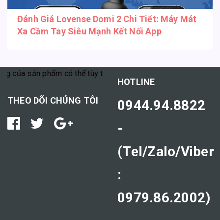
Đánh Giá Lovense Domi 2 Chi Tiết: Máy Mát
Xa Cầm Tay Siêu Mạnh Kết Nối App
 của sản phẩm có thể tùy thuộc vào cơ địa mỗi người."
HOTLINE
THEO DÕI CHÚNG TÔI
0944.94.8822
-
(Tel/Zalo/Viber
:
0979.86.2002)