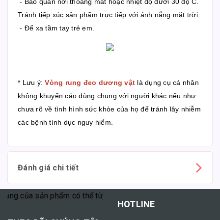
- Bảo quản nơi thoáng mát hoặc nhiệt độ dưới 30 độ C.
Tránh tiếp xúc sản phẩm trực tiếp với ánh nắng mặt trời.
- Để xa tầm tay trẻ em.
* Lưu ý:
Vòng rung đeo dương vật
là dụng cụ cá nhân
không khuyến cáo dùng chung với người khác nếu như
chưa rõ về tình hình sức khỏe của họ để tránh lây nhiễm
các bệnh tình dục nguy hiểm.
Đánh giá chi tiết
 của sản phẩm có thể tùy thuộc vào cơ địa mỗi người."
HOTLINE