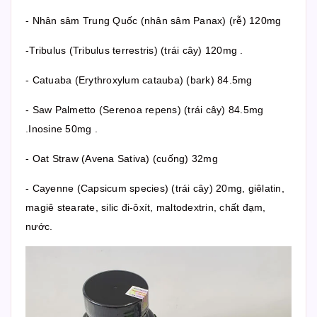
- Nhân sâm Trung Quốc (nhân sâm Panax) (rễ) 120mg
-Tribulus (Tribulus terrestris) (trái cây) 120mg .
- Catuaba (Erythroxylum catauba) (bark) 84.5mg
- Saw Palmetto (Serenoa repens) (trái cây) 84.5mg
.Inosine 50mg .
- Oat Straw (Avena Sativa) (cuống) 32mg
- Cayenne (Capsicum species) (trái cây) 20mg, giêlatin,
magiê stearate, silic đi-ôxít, maltodextrin, chất đạm,
nước.