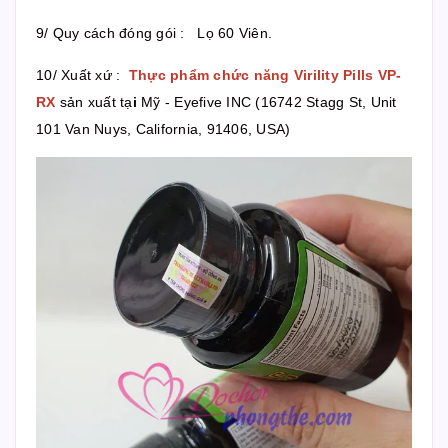
9/ Quy cách đóng gói : Lọ 60 Viên.
10/ Xuất xứ :
Thực phẩm chức năng Virility Pills VP-
RX
sản xuất tạ
i
Mỹ - Eyefive INC (16742 Stagg St, Unit
101 Van Nuys, California, 91406, USA)