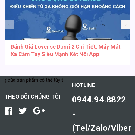
prev
Đánh Giá Lovense Domi 2 Chi Tiết: Máy Mát
Xa Cầm Tay Siêu Mạnh Kết Nối App
a sản phẩm có thể tùy thuộc vào cơ địa mỗi người."
HOTLINE
THEO DÕI CHÚNG TÔI
0944.94.8822
-
(Tel/Zalo/Viber