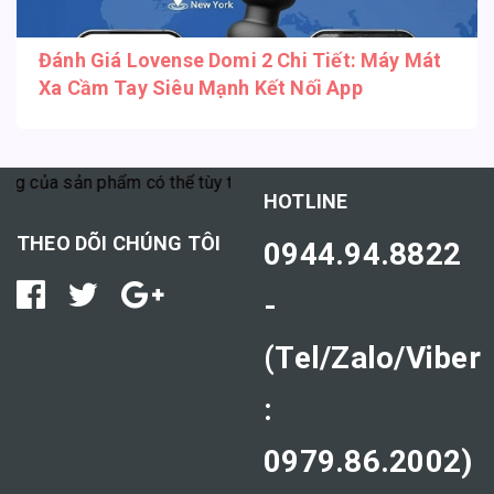
Đánh Giá Lovense Domi 2 Chi Tiết: Máy Mát
Xa Cầm Tay Siêu Mạnh Kết Nối App
g của sản phẩm có thể tùy thuộc vào cơ địa mỗi người."
HOTLINE
THEO DÕI CHÚNG TÔI
0944.94.8822
-
(Tel/Zalo/Viber
:
0979.86.2002)