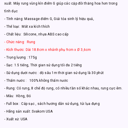
xuất. Máy rung vùng kín điểm G giúp các cặp đôi thăng hoa hơn trong
tình dục
- Tính năng: Massage điểm G, Giải tỏa sinh lý hiệu quả,
- Thể loại: Mát xa kích thích
- Chất liệu: Silicone, nhựa ABS cao cấp
- Chức năng: Rung
- Kích thước: Dài 18.8cm x nhánh phụ 9cm x Ø 3,6cm
- Trọng lượng : 175g
- Sạc: 1.5 tiếng, Thời gian sử dụng tối đa 2 tiếng
- Sử dụng dưới nước : độ sâu 1m thời gian sử dụng là 30 phút
- Thấm nước : 100% không thấm nước
- Rung: Có rung, 8 chế độ rung, có nhiều tần số khác nhau, rung cực êm.
- Màu: Hồng, Đỏ
- Full box : Cáp sạc , sách hướng dẫn sử dụng, túi lụa đựng
- Hãng sản xuất: Svakom USA
- Xuất xứ: USA