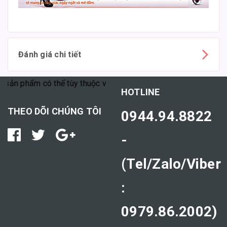
Đánh giá chi tiết
hẩm có thể tùy thuộc vào cơ địa mỗi người."
HOTLINE
THEO DÕI CHÚNG TÔI
0944.94.8822
-
(Tel/Zalo/Viber
:
0979.86.2002)