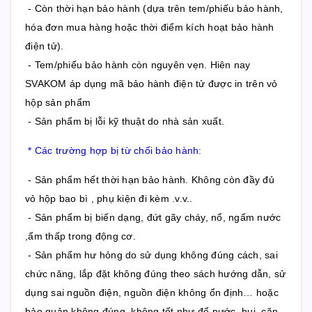
- Còn thời hạn bảo hành (dựa trên tem/phiếu bảo hành,
hóa đơn mua hàng hoặc thời điểm kích hoạt bảo hành
điện tử).
- Tem/phiếu bảo hành còn nguyên vẹn. Hiên nay
SVAKOM áp dụng mã bảo hành điện tử được in trên vỏ
hộp sản phẩm
- Sản phẩm bị lỗi kỹ thuật do nhà sản xuất.
* Các trường hợp bị từ chối bảo hành:
- Sản phẩm hết thời hạn bảo hành. Không còn đầy đủ
vỏ hộp bao bì , phụ kiện đi kèm .v.v..
- Sản phẩm bị biến dạng, đứt gãy cháy, nổ, ngấm nước
,ẩm thấp trong động cơ.
- Sản phẩm hư hỏng do sử dụng không đúng cách, sai
chức năng, lắp đặt không đúng theo sách hướng dẫn, sử
dụng sai nguồn điện, nguồn điện không ổn định… hoặc
bảo quản không đúng, không tốt như để nước, bụi, cặn