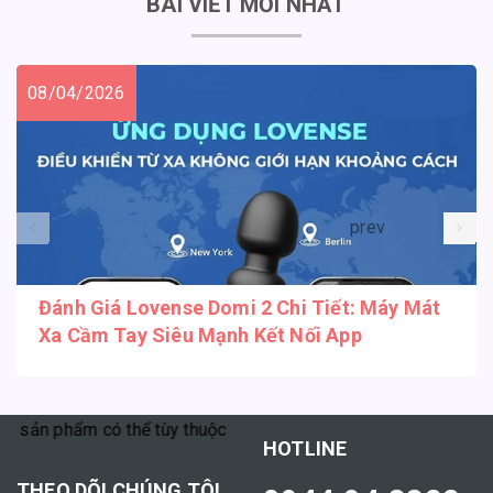
BÀI VIẾT MỚI NHẤT
08/04/2026
prev
Đánh Giá Lovense Domi 2 Chi Tiết: Máy Mát
Xa Cầm Tay Siêu Mạnh Kết Nối App
sản phẩm có thể tùy thuộc vào cơ địa mỗi người."
HOTLINE
THEO DÕI CHÚNG TÔI