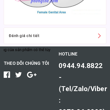
Đánh giá chi tiết
ủa sản phẩm có thể tùy thuộc vào cơ địa mỗi người."
HOTLINE
THEO DÕI CHÚNG TÔI
0944.94.8822
-
(Tel/Zalo/Viber
: