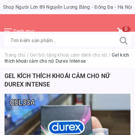
Shop Người Lớn 89 Nguyễn Lương Bằng - Đống Đa - Hà Nội
0
Danh mục
Trang chủ
/
Gel bôi tăng khoái cảm dành cho nữ
/
Gel kích
thích khoái cảm cho nữ Durex Intense
GEL KÍCH THÍCH KHOÁI CẢM CHO NỮ
DUREX INTENSE