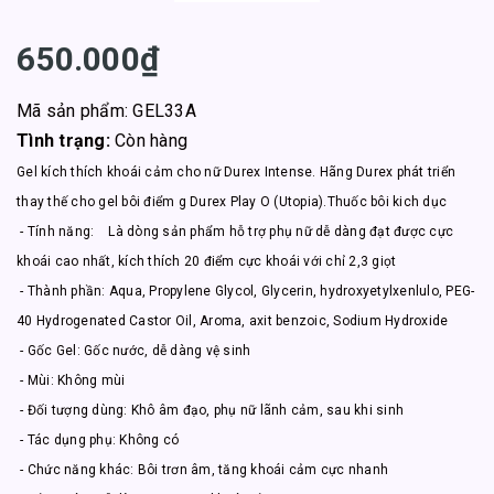
650.000₫
Mã sản phẩm: GEL33A
Tình trạng:
Còn hàng
Gel kích thích khoái cảm cho nữ Durex Intense. Hãng Durex phát triển
thay thế cho gel bôi điểm g Durex Play O (Utopia).Thuốc bôi kich dục
- Tính năng: Là dòng sản phẩm hỗ trợ phụ nữ dễ dàng đạt được cực
khoái cao nhất, kích thích 20 điểm cực khoái với chỉ 2,3 giọt
- Thành phần: Aqua, Propylene Glycol, Glycerin, hydroxyetylxenlulo, PEG-
40 Hydrogenated Castor Oil, Aroma, axit benzoic, Sodium Hydroxide
- Gốc Gel: Gốc nước, dễ dàng vệ sinh
- Mùi: Không mùi
- Đối tượng dùng: Khô âm đạo, phụ nữ lãnh cảm, sau khi sinh
- Tác dụng phụ: Không có
- Chức năng khác: Bôi trơn âm, tăng khoái cảm cực nhanh