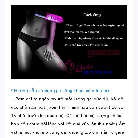
* Hướng dẫn sử dụng gel tăng khoái cảm Intense:
- Bơm gel ra ngón tay trỏ một lượng gel vừa đủ, bôi đều
vào phần âm vật ( xem hình minh họa bên dưới ) 10 đến
15 phút trước khi quan hệ. Có thể bôi một lượng nhiều
hơn nếu chưa hài lòng với kết quả của lần thứ nhất.( Âm
vật là một khối mô cứng dài khoảng 1,5 cm, nằm ở giữa