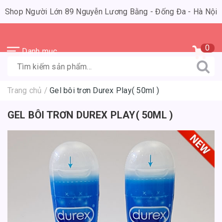
Shop Người Lớn 89 Nguyễn Lương Bằng - Đống Đa - Hà Nội
0
Danh mục
Trang chủ
/
Gel bôi trơn Durex Play( 50ml )
GEL BÔI TRƠN DUREX PLAY( 50ML )