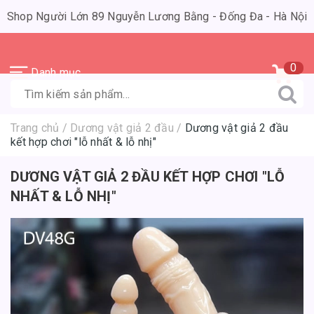
Shop Người Lớn 89 Nguyễn Lương Bằng - Đống Đa - Hà Nội
0
Danh mục
Trang chủ
/
Dương vật giả 2 đầu
/
Dương vật giả 2 đầu
kết hợp chơi "lỗ nhất & lỗ nhị"
DƯƠNG VẬT GIẢ 2 ĐẦU KẾT HỢP CHƠI "LỖ
NHẤT & LỖ NHỊ"