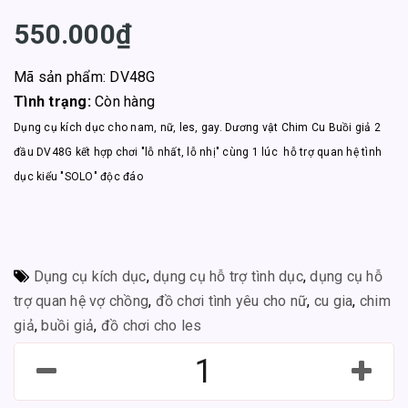
550.000₫
Mã sản phẩm: DV48G
Tình trạng:
Còn hàng
Dụng cụ kích dục cho nam, nữ, les, gay. Dương vật Chim Cu Buồi giả 2
đầu DV48G kết hợp chơi "lỗ nhất, lỗ nhị" cùng 1 lúc hỗ trợ quan hệ tình
dục kiểu "SOLO" độc đáo
Dụng cụ kích dục
,
dụng cụ hỗ trợ tình dục
,
dụng cụ hỗ
trợ quan hệ vợ chồng
,
đồ chơi tình yêu cho nữ
,
cu gia
,
chim
giả
,
buồi giả
,
đồ chơi cho les