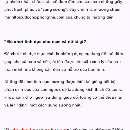
tự nhiên nhất, chắc chắn sẽ đem đến cho các bạn những giây
phút hạnh phúc và “sung sướng”, đây chính là phương châm
mà https://dochoiphongthe.com của chúng tôi hướng đến.
* Đồ chơi tình dục cho nam và nữ là gì?
Đồ chơi tình dục thực chất là những dụng cụ dung để thủ dâm
giúp cho cả nam và nữ giải tỏa được nhu cầu sinh lý của bản
than mình mà không cần đến sự hỗ trợ của bạn tình.
Những đồ chơi tình dục thường được thiết kế giống hệt bộ
phận sinh dục của con người, có tác dụng kích thích để tạo ra
khoái cảm cho người sử dụng, giúp đối tượng có thể thỏa mãn
và lên “đỉnh” một cách sung sướng nhất.
Vậy
đồ chơi tình dục cho nam
và nữ gồm có những gì? Đến