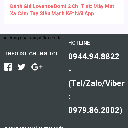
Đánh Giá Lovense Domi 2 Chi Tiết: Máy Mát
Xa Cầm Tay Siêu Mạnh Kết Nối App
ụng của sản phẩm có thể tùy thuộc vào cơ địa mỗi người."
HOTLINE
THEO DÕI CHÚNG TÔI
0944.94.8822
-
(Tel/Zalo/Viber
:
0979.86.2002)