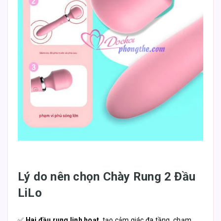
Lý do nên chọn Chày Rung 2 Đầu
LiLo
✅
Hai đầu rung linh hoạt
, tạo cảm giác đa tầng, chạm