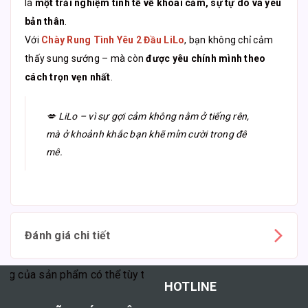
là
một trải nghiệm tinh tế về khoái cảm, sự tự do và yêu
bản thân
.
Với
Chày Rung Tình Yêu 2 Đầu LiLo
, bạn không chỉ cảm
thấy sung sướng – mà còn
được yêu chính mình theo
cách trọn vẹn nhất
.
💋 LiLo – vì sự gợi cảm không nằm ở tiếng rên,
mà ở khoảnh khắc bạn khẽ mỉm cười trong đê
mê.
Đánh giá chi tiết
sản phẩm có thể tùy thuộc vào cơ địa mỗi người."
HOTLINE