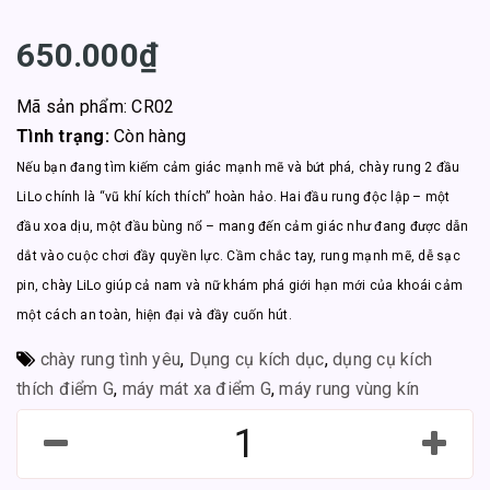
650.000₫
Mã sản phẩm: CR02
Tình trạng:
Còn hàng
Nếu bạn đang tìm kiếm cảm giác mạnh mẽ và bứt phá, chày rung 2 đầu
LiLo chính là “vũ khí kích thích” hoàn hảo. Hai đầu rung độc lập – một
đầu xoa dịu, một đầu bùng nổ – mang đến cảm giác như đang được dẫn
dắt vào cuộc chơi đầy quyền lực. Cầm chắc tay, rung mạnh mẽ, dễ sạc
pin, chày LiLo giúp cả nam và nữ khám phá giới hạn mới của khoái cảm
một cách an toàn, hiện đại và đầy cuốn hút.
chày rung tình yêu
,
Dụng cụ kích dục
,
dụng cụ kích
thích điểm G
,
máy mát xa điểm G
,
máy rung vùng kín