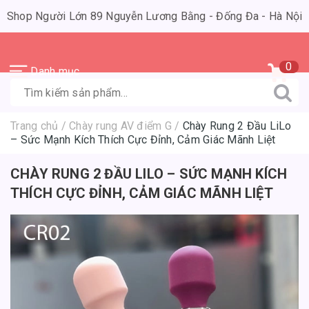
Shop Người Lớn 89 Nguyễn Lương Bằng - Đống Đa - Hà Nội
0
Danh mục
Trang chủ
/
Chày rung AV điểm G
/
Chày Rung 2 Đầu LiLo
– Sức Mạnh Kích Thích Cực Đỉnh, Cảm Giác Mãnh Liệt
CHÀY RUNG 2 ĐẦU LILO – SỨC MẠNH KÍCH
THÍCH CỰC ĐỈNH, CẢM GIÁC MÃNH LIỆT