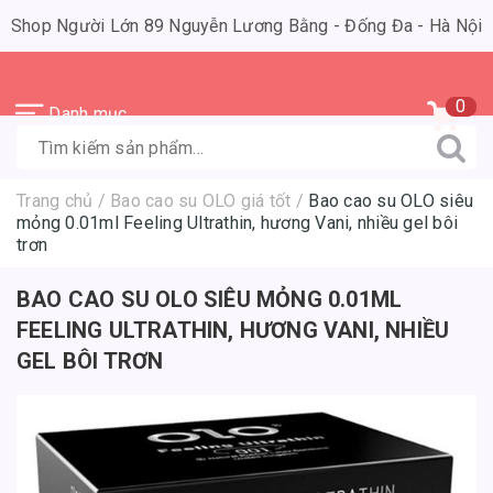
Shop Người Lớn 89 Nguyễn Lương Bằng - Đống Đa - Hà Nội
0
Danh mục
Trang chủ
/
Bao cao su OLO giá tốt
/
Bao cao su OLO siêu
mỏng 0.01ml Feeling Ultrathin, hương Vani, nhiều gel bôi
trơn
BAO CAO SU OLO SIÊU MỎNG 0.01ML
FEELING ULTRATHIN, HƯƠNG VANI, NHIỀU
GEL BÔI TRƠN