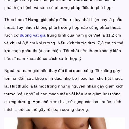
phát hiện bệnh và sớm có phương pháp điều trị phù hợp.
Theo bác sĩ Hưng, giải pháp điều trị duy nhất hiện nay là phẫu
thuật. Tuy nhiên không phải trường hợp nào cũng phẫu thuật.
Kích cỡ
duong vat gia
trung bình của nam giới Việt là 11,2 cm
và chu vi 8,8 cm khi cương. Nếu kích thước dưới 7,8 cm có thể
lựa chọn phẫu thuật can thiệp. Tốt nhất nên tham khảo ý kiến
bác sĩ nam khoa để có cách xử trí hợp lý.
Ngoài ra, nam giới nên thay đổi thói quen sống để không gây
tổn hại đến sức khỏe sinh dục, như bỏ hoặc hạn chế hút thuốc
lá. Hút thuốc lá là một trong những nguyên nhân gây giảm kích
thước "cậu nhỏ" vì các mạch máu vôi hóa làm giảm lưu thông
cương dương. Hạn chế rượu bia, sử dụng các loại thuốc kích
thích... bởi có thể gây rối loạn cương dương.