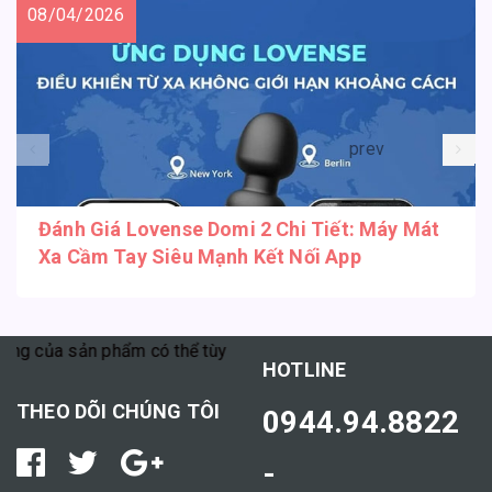
08/04/2026
prev
Đánh Giá Lovense Domi 2 Chi Tiết: Máy Mát
Xa Cầm Tay Siêu Mạnh Kết Nối App
g của sản phẩm có thể tùy thuộc vào cơ địa mỗi người."
HOTLINE
THEO DÕI CHÚNG TÔI
0944.94.8822
-