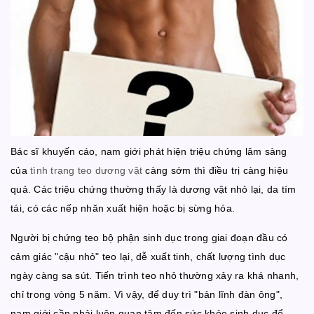
Bác sĩ khuyến cáo, nam giới phát hiện triệu chứng lâm sàng
của
tình trạng teo dương vật
càng sớm thì điều trị càng hiệu
quả. Các triệu chứng thường thấy là dương vật nhỏ lại, da tím
tái, có các nếp nhăn xuất hiện hoặc bị sừng hóa.
Người bị chứng teo bộ phận sinh dục trong giai đoạn đầu có
cảm giác "cậu nhỏ" teo lại, dễ xuất tinh, chất lượng tình dục
ngày càng sa sút. Tiến trình teo nhỏ thường xảy ra khá nhanh,
chỉ trong vòng 5 năm. Vì vậy, để duy trì "bản lĩnh đàn ông",
nam giới cần phải luôn quan tâm đến sức khỏe sinh dục để