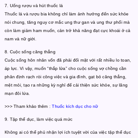
7. Uống rượu và hút thuốc lá
Thuốc lá và rượu bia không chỉ làm ảnh hưởng đến sức khỏe
nói chung, tăng nguy cơ mắc ung thư gan và ung thư phổi mà
còn làm giảm ham muốn, cản trở khả năng đạt cực khoái ở cả
nam và nữ giới.
8. Cuộc sống căng thẳng
Cuộc sống hôn nhân vốn đã phải đối mặt với rất nhiều lo toan,
áp lực. Vì vậy, muốn “thắp lửa” cho cuộc sống vợ chồng cần
phân định rạch ròi công việc và gia đình, gạt bỏ căng thẳng,
mệt mỏi, tạo ra những kỳ nghỉ để cải thiện sức khỏe, sự lãng
mạn đôi lứa.
>>> Tham khảo thêm :
Thuốc kích dục cho nữ
9. Tập thể dục, làm việc quá mức
Không ai có thể phủ nhận lợi ích tuyệt vời của việc tập thể dục