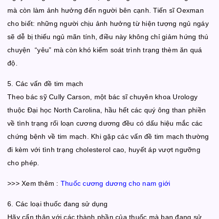
mà còn làm ảnh hưởng đến người bên cạnh. Tiến sĩ Oexman
cho biết: những người chịu ảnh hưởng từ hiện tượng ngủ ngáy
sẽ dễ bị thiếu ngủ mãn tính, điều này không chỉ giảm hứng thú
chuyện “yêu” mà còn khó kiểm soát trình trạng thèm ăn quá
độ.
5. Các vấn đề tim mạch
Theo bác sỹ Cully Carson, một bác sĩ chuyên khoa Urology
thuộc Đại học North Carolina, hầu hết các quý ông than phiền
về tình trạng rối loạn cương dương đều có dấu hiệu mắc các
chứng bệnh về tim mạch. Khi gặp các vấn đề tim mạch thường
đi kèm với tình trạng cholesterol cao, huyết áp vượt ngưỡng
cho phép.
>>> Xem thêm :
Thuốc cương dương cho nam giới
6. Các loại thuốc đang sử dụng
Hãy cẩn thận với các thành phần của thuốc mà bạn đang sử