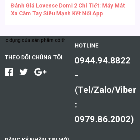
Đánh Giá Lovense Domi 2 Chi Tiết: Máy Mát
Xa Cầm Tay Siêu Mạnh Kết Nối App
ụng của sản phẩm có thể tùy thuộc vào cơ địa mỗi người."
HOTLINE
THEO DÕI CHÚNG TÔI
0944.94.8822
-
(Tel/Zalo/Viber
:
0979.86.2002)
ĐĂNG KÝ NHẬN TIN MỚI