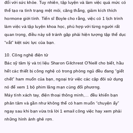
đối với sức khỏe. Tuy nhiên, tập luyện và làm việc quá mức có
thể tạo ra tình trạng mệt mỏi, căng thẳng, giảm kích thích
hormone giới tính. Tiến sĩ Boyle cho rằng, việc có 1 lịch trình
làm việc và tập luyện khoa học, phù hợp với từng người rất
quan trọng, điều này sẽ tránh gặp phải hiện tượng tập thể dục
“vắt” kiệt sức lực của bạn.
10. Công nghệ điện tử
Bác sỹ tâm lý và trị liệu Sharon Gilchrest O'Neill cho biết, hầu
hết các thiết bị công nghệ có trong phòng ngủ đều đang “giết
chết” ham muốn của bạn, ngoại trừ việc các cặp đôi sử dụng
nó để xem 1 bộ phim lãng mạn cùng đối phương.
Máy tính xách tay, điện thoại thông minh,… đều khiến bạn
phân tâm và gần như không thể có ham muốn “chuyện ấy”
ngay sau khi bạn vừa trả lời 1 email công việc hay xem phải
những hình ảnh ghê rợn.