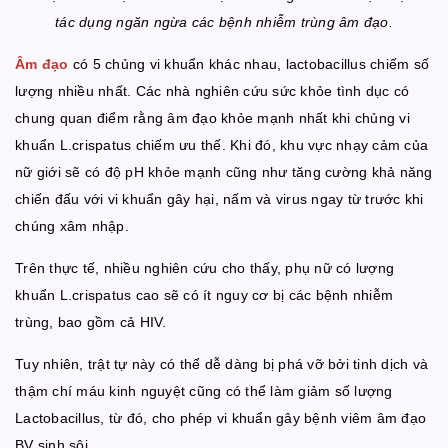
tác dụng ngăn ngừa các bệnh nhiễm trùng âm đạo.
Âm đạo
có 5 chủng vi khuẩn khác nhau, lactobacillus chiếm số
lượng nhiều nhất. Các nhà nghiên cứu sức khỏe tình dục có
chung quan điểm rằng âm đạo khỏe mạnh nhất khi chủng vi
khuẩn L.crispatus chiếm ưu thế. Khi đó, khu vực nhạy cảm của
nữ giới sẽ có độ pH khỏe mạnh cũng như tăng cường khả năng
chiến đấu với vi khuẩn gây hại, nấm và virus ngay từ trước khi
chúng xâm nhập.
Trên thực tế, nhiều nghiên cứu cho thấy, phụ nữ có lượng
khuẩn L.crispatus cao sẽ có ít nguy cơ bị các bệnh nhiễm
trùng, bao gồm cả HIV.
Tuy nhiên, trật tự này có thể dễ dàng bị phá vỡ bởi tinh dịch và
thậm chí máu kinh nguyệt cũng có thể làm giảm số lượng
Lactobacillus, từ đó, cho phép vi khuẩn gây bệnh viêm âm đạo
BV sinh sôi.