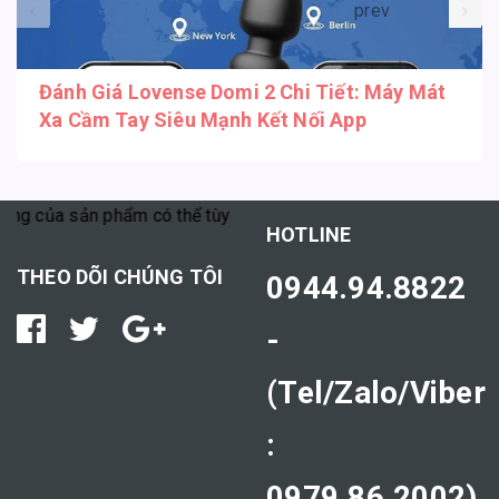
prev
Đánh Giá Lovense Domi 2 Chi Tiết: Máy Mát
Xa Cầm Tay Siêu Mạnh Kết Nối App
a sản phẩm có thể tùy thuộc vào cơ địa mỗi người."
HOTLINE
THEO DÕI CHÚNG TÔI
0944.94.8822
-
(Tel/Zalo/Viber
:
0979.86.2002)