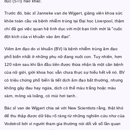
dục (STI) nào khác.
Trước đó, bác sĩ Janneke van de Wijgert, giảng viên khoa sức
khỏe toàn cầu và bệnh nhiễm trùng tại Đại học Liverpool, thậm
chí đã gọi việc quan hệ tình dục với một bạn tình mới là "cuộc
đột kích của vi khuẩn vào âm đạo".
Viêm âm đạo do vi khuẩn (BV) là bệnh nhiễm trùng âm đạo
phổ biến nhất ở những phụ nữ đang nuôi con. Tuy nhiên, hơn
120 năm sau khi lần đầu tiên được thừa nhận là một căn bệnh
của nữ giới, giới khoa học vẫn chưa thực sự hiểu hết về nó. BV
có triệu chứng phổ biến là tiết dịch âm đạo bất thường, nhưng
không gây đau hay ngứa, dịch có thể màu trắng hoặc màu
xám, mỏng và loãng, có mùi hơi tanh..
Bác sĩ van de Wijgert chia sẻ với New Scientists rằng, thật khó
để thu thập được dữ liệu rõ ràng từ những nghiên cứu như của
Vodstrcil bởi vì người tham gia thường nói dối về số lần quan