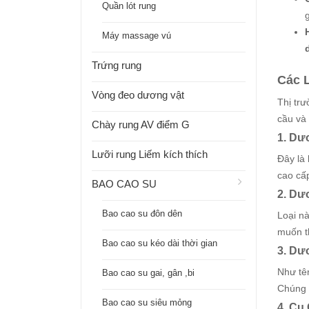
Quần lót rung
Máy massage vú
Trứng rung
Các 
Vòng đeo dương vật
Thị tr
cầu và 
Chày rung AV điểm G
1. Dư
Lưỡi rung Liếm kích thích
Đây là
cao cấp
BAO CAO SU
2. Dư
Bao cao su đôn dên
Loại nà
muốn t
Bao cao su kéo dài thời gian
3. Dư
Như tên
Bao cao su gai, gân ,bi
Chúng 
Bao cao su siêu mỏng
4. Cu 