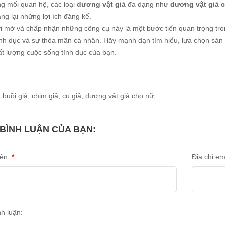
ng mối quan hệ, các loại
dương vật giả
đa dạng như
dương vật giả 
g lại những lợi ích đáng kể.
ởi mở và chấp nhận những công cụ này là một bước tiến quan trọng tron
ình dục và sự thỏa mãn cá nhân. Hãy mạnh dạn tìm hiểu, lựa chọn sản
ất lượng cuộc sống tình dục của bạn.
:
buồi giả
,
chim giả
,
cu giả
,
dương vật giả cho nữ
,
 BÌNH LUẬN CỦA BẠN:
tên:
*
Địa chỉ em
nh luận: