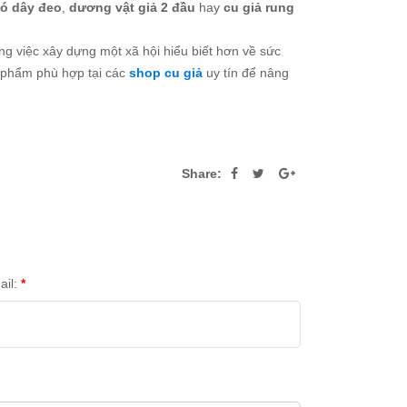
có dây đeo
,
dương vật giả 2 đầu
hay
cu giả rung
g việc xây dựng một xã hội hiểu biết hơn về sức
 phẩm phù hợp tại các
shop cu giả
uy tín để nâng
Share:
ail:
*