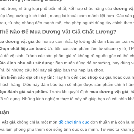
 một trong những loại phổ biến nhất, kết hợp chức năng của
dương vật
iúp tăng cường kích thích, mang lại khoái cảm mãnh liệt hơn. Các sả
hau, từ nhẹ nhàng đến mạnh mẽ, cho phép người dùng tùy chỉnh theo
Thế Nào Để Mua Dương Vật Giả Chất Lượng?
ua dương vật giả
đòi hỏi sự cân nhắc kỹ lưỡng để đảm bảo an toàn và
Chọn chất liệu an toàn:
Ưu tiên các sản phẩm làm từ silicone y tế, TP
và dễ vệ sinh. Tránh các sản phẩm giá rẻ không rõ nguồn gốc có thể ch
Xác định nhu cầu sử dụng:
Bạn muốn dùng để tự sướng, hay dùng với
Trả lời những câu hỏi này sẽ giúp bạn thu hẹp lựa chọn.
Tìm kiếm các địa chỉ uy tín:
Hãy tìm đến các
shop cu giả
hoặc cửa hà
khách hàng. Điều này đảm bảo bạn sẽ nhận được sản phẩm chính hãng
Đọc đánh giá sản phẩm:
Trước khi quyết định
mua dương vật giả
, 
đã sử dụng. Những kinh nghiệm thực tế này sẽ giúp bạn có cái nhìn k
Luận
vật giả
không chỉ là một món
đồ chơi tình dục
đơn thuần mà còn là m
và làm phong phú thêm đời sống tình dục của mình. Từ việc tự khám 