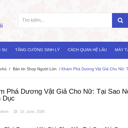
i
 SU
TĂNG CƯỜNG SINH LÝ
CÁCH QUAN HỆ LÂU
MÁY T
 chủ
/
Bản tin Shop Người Lớn
/
Khám Phá Dương Vật Giả Cho Nữ: T
m Phá Dương Vật Giả Cho Nữ: Tại Sao N
h Dục
dmin
10, June, 2026