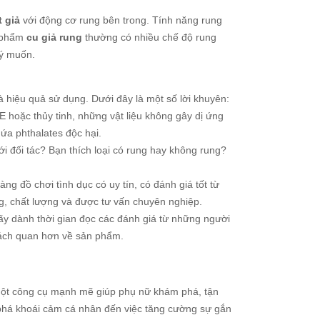
 giả
với động cơ rung bên trong. Tính năng rung
n phẩm
cu giả rung
thường có nhiều chế độ rung
 ý muốn.
 hiệu quả sử dụng. Dưới đây là một số lời khuyên:
E hoặc thủy tinh, những vật liệu không gây dị ứng
ứa phthalates độc hại.
 đối tác? Bạn thích loại có rung hay không rung?
ng đồ chơi tình dục có uy tín, có đánh giá tốt từ
, chất lượng và được tư vấn chuyên nghiệp.
hãy dành thời gian đọc các đánh giá từ những người
hách quan hơn về sản phẩm.
ột công cụ mạnh mẽ giúp phụ nữ khám phá, tận
phá khoái cảm cá nhân đến việc tăng cường sự gắn