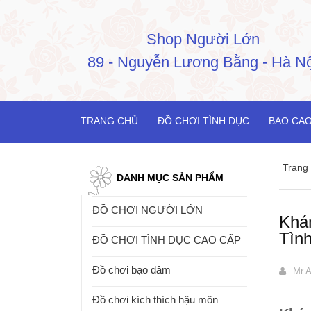
Shop Người Lớn
89 - Nguyễn Lương Bằng - Hà Nộ
TRANG CHỦ
ĐỒ CHƠI TÌNH DỤC
BAO CAO
Trang
DANH MỤC SẢN PHẨM
ĐỒ CHƠI NGƯỜI LỚN
Khá
Tìn
ĐỒ CHƠI TÌNH DỤC CAO CẤP
Đồ chơi bạo dâm
Mr A
Đồ chơi kích thích hậu môn