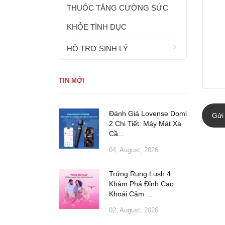
THUỐC TĂNG CƯỜNG SỨC
KHỎE TÌNH DỤC
HỖ TRỢ SINH LÝ
TIN MỚI
Đánh Giá Lovense Domi
Gửi
2 Chi Tiết: Máy Mát Xa
Cầ...
04, August, 2026
Trứng Rung Lush 4:
Khám Phá Đỉnh Cao
Khoái Cảm ...
02, August, 2026