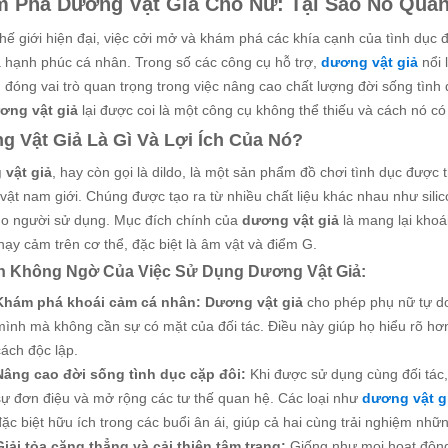
 Phá Dương Vật Giả Cho Nữ: Tại Sao Nó Quan
hế giới hiện đại, việc cởi mở và khám phá các khía cạnh của tình dục 
 hạnh phúc cá nhân. Trong số các công cụ hỗ trợ,
dương vật giả
nổi 
đóng vai trò quan trọng trong việc nâng cao chất lượng đời sống tình d
ơng vật giả
lại được coi là một công cụ không thể thiếu và cách nó c
 Vật Giả Là Gì Và Lợi Ích Của Nó?
vật giả
, hay còn gọi là dildo, là một sản phẩm đồ chơi tình dục được
ật nam giới. Chúng được tạo ra từ nhiều chất liệu khác nhau như silico
ho người sử dụng. Mục đích chính của
dương vật giả
là mang lại khoá
ạy cảm trên cơ thể, đặc biệt là âm vật và điểm G.
ch Không Ngờ Của Việc Sử Dụng Dương Vật Giả:
Khám phá khoái cảm cá nhân:
Dương vật giả
cho phép phụ nữ tự d
mình mà không cần sự có mặt của đối tác. Điều này giúp họ hiểu rõ hơ
cách độc lập.
Nâng cao đời sống tình dục cặp đôi:
Khi được sử dụng cùng đối tác
sự đơn điệu và mở rộng các tư thế quan hệ. Các loại như
dương vật g
đặc biệt hữu ích trong các buổi ân ái, giúp cả hai cùng trải nghiệm nh
Giải tỏa căng thẳng và cải thiện tâm trạng:
Giống như mọi hoạt động