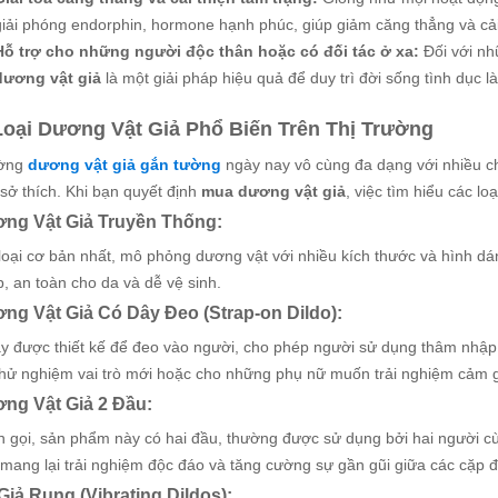
giải phóng endorphin, hormone hạnh phúc, giúp giảm căng thẳng và cải 
Hỗ trợ cho những người độc thân hoặc có đối tác ở xa:
Đối với nh
dương vật giả
là một giải pháp hiệu quả để duy trì đời sống tình dục 
Loại Dương Vật Giả Phổ Biến Trên Thị Trường
ường
dương vật giả gắn tường
ngày nay vô cùng đa dạng với nhiều ch
sở thích. Khi bạn quyết định
mua dương vật giả
, việc tìm hiểu các lo
ơng Vật Giả Truyền Thống:
 loại cơ bản nhất, mô phỏng dương vật với nhiều kích thước và hình d
, an toàn cho da và dễ vệ sinh.
ơng Vật Giả Có Dây Đeo (Strap-on Dildo):
y được thiết kế để đeo vào người, cho phép người sử dụng thâm nhập đ
hử nghiệm vai trò mới hoặc cho những phụ nữ muốn trải nghiệm cảm g
ơng Vật Giả 2 Đầu:
 gọi, sản phẩm này có hai đầu, thường được sử dụng bởi hai người cùn
mang lại trải nghiệm độc đáo và tăng cường sự gần gũi giữa các cặp đ
Giả Rung (Vibrating Dildos):