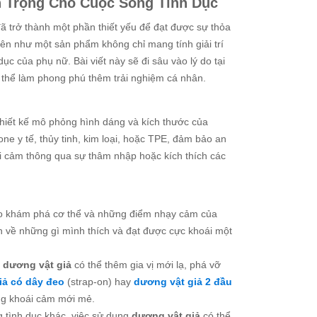
 Trọng Cho Cuộc Sống Tình Dục
đã trở thành một phần thiết yếu để đạt được sự thỏa
lên như một sản phẩm không chỉ mang tính giải trí
ục của phụ nữ. Bài viết này sẽ đi sâu vào lý do tại
ó thể làm phong phú thêm trải nghiệm cá nhân.
 thiết kế mô phỏng hình dáng và kích thước của
ne y tế, thủy tinh, kim loại, hoặc TPE, đảm bảo an
i cảm thông qua sự thâm nhập hoặc kích thích các
o khám phá cơ thể và những điểm nhạy cảm của
n về những gì mình thích và đạt được cực khoái một
,
dương vật giả
có thể thêm gia vị mới lạ, phá vỡ
iả có dây đeo
(strap-on) hay
dương vật giả 2 đầu
ững khoái cảm mới mẻ.
 tình dục khác, việc sử dụng
dương vật giả
có thể