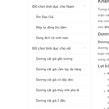
Khám
Đồ chơi tình dục cho Nam
Trong t
mãn và
Âm Đạo Giả
mà còn 
sao
dư
Máy tự động thủ dâm
Dương
Dung dịch vệ sinh nam
Dương 
dương v
Đồ chơi tình dục cho nữ
toàn c
Dương vật giả gắn tường
vùng nh
Lợi Í
Dương vật giả cầm tay đa năng
Dương vật giả có dây đeo
Dương vật giả thủy tinh pha lê
Dương vật giả 2 đầu