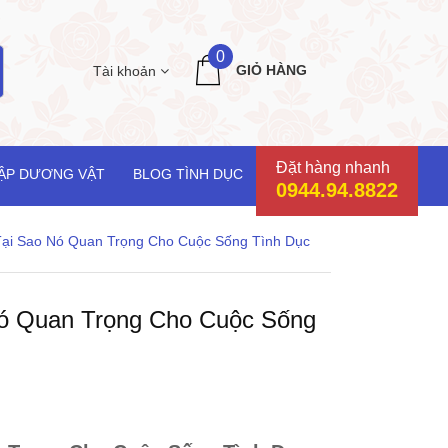
0
GIỎ HÀNG
Tài khoản
Đặt hàng nhanh
ẬP DƯƠNG VẬT
BLOG TÌNH DỤC
0944.94.8822
ại Sao Nó Quan Trọng Cho Cuộc Sống Tình Dục
ó Quan Trọng Cho Cuộc Sống